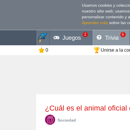
Usamos cookies y coleccio
nuestro sitio web; usamos
personalizar contenido y 
Aprender más
sobre las c
2
6
Juegos
Trivia
0
Unirse a la c
¿Cuál es el animal oficia
Sociedad