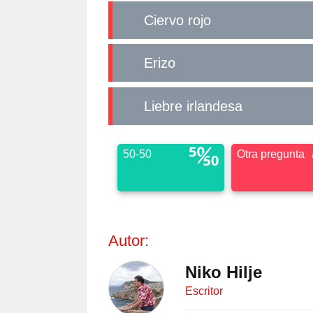
Ciervo rojo
Erizo
Liebre irlandesa
50-50
Otra pregunta
Autor:
Niko Hilje
Escritor