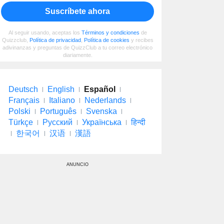
Suscríbete ahora
Al seguir usando, aceptas los
Términos y condiciones
de
Quizzclub,
Política de privacidad
,
Política de cookies
y recibes
adivinanzas y preguntas de QuizzClub a tu correo electrónico
diariamente.
Deutsch
English
Español
Français
Italiano
Nederlands
Polski
Português
Svenska
Türkçe
Русский
Українська
हिन्दी
한국어
汉语
漢語
ANUNCIO