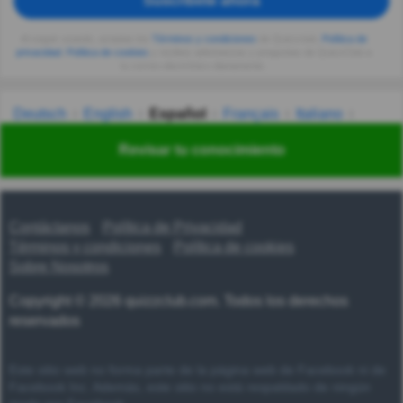
Suscríbete ahora
Al seguir usando, aceptas los
Términos y condiciones
de Quizzclub,
Política de
privacidad
,
Política de cookies
y recibes adivinanzas y preguntas de QuizzClub a
tu correo electrónico diariamente.
Deutsch
English
Español
Français
Italiano
Nederlands
Polski
Português
Svenska
Türkçe
Revisar tu conocimiento
Русский
Українська
हिन्दी
한국어
汉语
漢語
Contáctanos
Política de Privacidad
Términos y condiciones
Política de cookies
Sobre Nosotros
Copyright © 2026 quizzclub.com. Todos los derechos
reservados
Este sitio web no forma parte de la página web de Facebook ni de
Facebook Inc. Además, este sitio no está respaldado de ningún