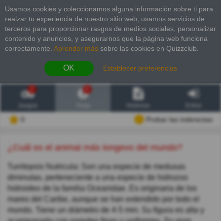
Usamos cookies y coleccionamos alguna información sobre ti para
realzar tu experiencia de nuestro sitio web; usamos servicios de
terceros para proporcionar rasgos de medios sociales, personalizar
contenido y anuncios, y asegurarnos que la página web funciona
correctamente.
Aprender más
sobre las cookies en Quizzclub.
OK
Establecer preferencias
2
6
Juegos
Trivia
Historias
Entrar
0
Probar las inderectas
¿Cuál es el animal más longevo del mundo?
Turritopsis Nutricula: Son una especie de medusas
diminutas, perteneciente a una especie de hidrozoo
hidroideo de la familia Oceanidae. Es originaria de los
mares del Caribe, aunque se han extendido por todo el
mundo. Tiene un diámetro de 4-5 mm. Su figura es alta y
acampanada con paredes finas y uniformes. Su gran