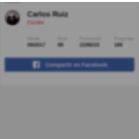
Autor:
Carlos Ruiz
Escritor
Desde
Nivel
Puntuación
Preguntas
09/2017
99
2249215
166
Compartir
en Facebook