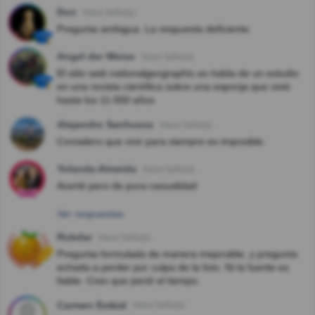
Don
Hace 4año(s)
Pregunta ambigua. La respuesta deficiente.
Angel der Weise
Hace 5año(s)
El sitio web nationalgeographic.es habla de un estudio
en una revista científica sobre una esponja que vivió
hasta los 11.000 años
Alejandro Sanhueza
Hace 5año(s)
Considero que vivir para siempre es imposible.
Yolanda Almeida
Hace 5año(s)
Acerté pero de pura casualidad
Ver respuestas
Rubdar
Hace 5año(s)
Pregunta formulada de manera mejorable, y pregunta
echada a perder por culpa de la foto. Ni la fuente es
fiable. Creo que perdí el tiempo.
Carmen Embid
Hace 5año(s)