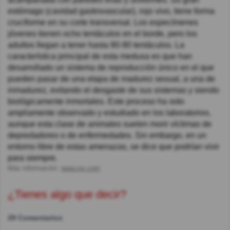
estómago (cavidad gastrovascular), rojo vivo, tiene forma
cruciforme en su corte transversal. Los especímenes
jóvenes tienen ocho tentáculos en el borde, pero los
adultos llegan a tener hasta 80-90 tentáculos. La
característica principal de esta medusa es que han
desarrollado un sistema de reproducción único en el que
pueden pasar de una etapa de madurez sexual, a una de
inmadurez, evitando el desgaste de sus sistemas y siendo
biológicamente inmortales. Este proceso ha sido
ampliamente observado y estudiado en los laboratorios,
aunque esta clase de animales suelen morir víctimas de
depredadores o de enfermedades. Sin embargo, en un
entorno libre de estas amenazas, se dice que podrían vivir
para siempre.
Más información:
www.vix.com
¿Tienes algo que decir?
29 Comentarios