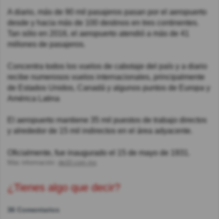
A diario, más de 90 mil pasajeros pasan por el aeropuerto
desde y hacia más de 100 destinos en tres continentes.
Tan sólo en 2016, el aeropuerto atendió a más de 41
millones de pasajeros.
Concentra todos los vuelos de cabotaje del país y a diario
recibe numerosos vuelos internacionales, principalmente
de Estados Unidos, Canadá y algunos puntos de Europa y
América Latina
El aeropuerto mantiene 35 mil puestos de trabajo directos
y alrededor de 15 mil indirectos en el área adyacente.
Oficialmente, fue inaugurado el 15 de mayo de 1931.
Más información:
de10.com.mx
¿Tienes algo que decir?
36 Comentarios