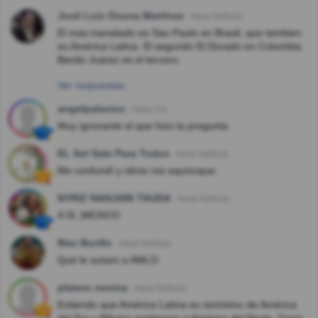
José Luis Osuna Martínez
Hace 8año(s)
El mas transitado es Sao Paulo en Brasil, que tambien
es América Latina. El segundo El Dorado en Colombia.
Benito Juárez es el tercero.
Ver respuestas
angelpalacios
Hace 1m
Muy ignorante el que hizo la pregunta.
EL Sol Sale Para Todos
Hace 6año(s)
Me confundí y obvio me equivoque.
NYRIZ NANJARI TAUDA
Hace 6año(s)
A SI ,MEXICO
Max Burillo
Hace 6año(s)
Qué le avisen a AMLO
platero nenina
Hace 6año(s)
Entiendo que América Latina es sinónimo de América