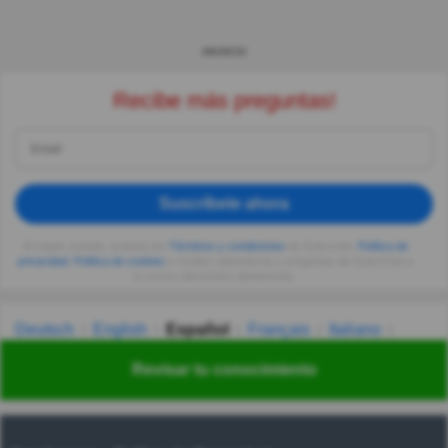
ANUNCIO
Recibe más preguntas!
Suscríbete ahora
Al seguir usando, aceptas los
Términos y condiciones
de Quizzclub,
Política de
privacidad
,
Política de cookies
y recibes adivinanzas y preguntas de QuizzClub a
tu correo electrónico diariamente.
Deutsch
English
Español
Français
Italiano
Nederlands
Polski
Português
Svenska
Türkçe
Revisar tu conocimiento
Русский
Українська
हिन्दी
한국어
汉语
漢語