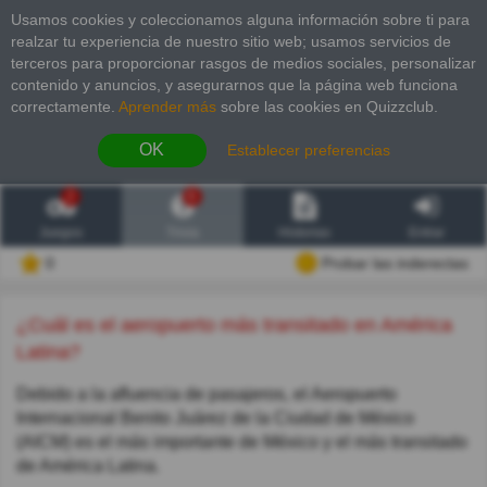
Usamos cookies y coleccionamos alguna información sobre ti para
realzar tu experiencia de nuestro sitio web; usamos servicios de
terceros para proporcionar rasgos de medios sociales, personalizar
contenido y anuncios, y asegurarnos que la página web funciona
correctamente.
Aprender más
sobre las cookies en Quizzclub.
OK
Establecer preferencias
2
6
Juegos
Trivia
Historias
Entrar
0
Probar las inderectas
¿Cuál es el aeropuerto más transitado en América
Latina?
Debido a la afluencia de pasajeros, el Aeropuerto
Internacional Benito Juárez de la Ciudad de México
(AICM) es el más importante de México y el más transitado
de América Latina.