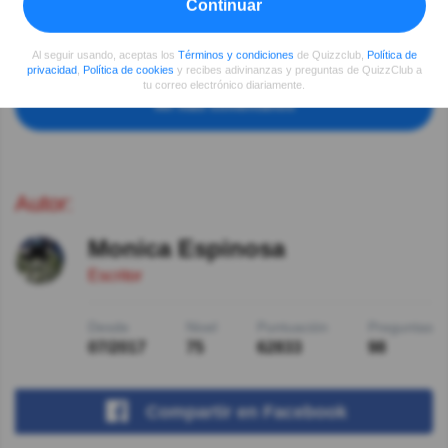
Continuar
internacional más transitado de América latina es el de
San Pablo y le sigue el de Exeiza en Buenos Aires .
Después está el de El Dorado en Colombia .
Al seguir usando, aceptas los
Términos y condiciones
de Quizzclub,
Política de
privacidad
,
Política de cookies
y recibes adivinanzas y preguntas de QuizzClub a
tu correo electrónico diariamente.
Ver más comentarios
Autor:
Monica Espinosa
Escritor
Desde
Nivel
Puntuación
Preguntas
07/2017
75
62833
98
Compartir
en Facebook