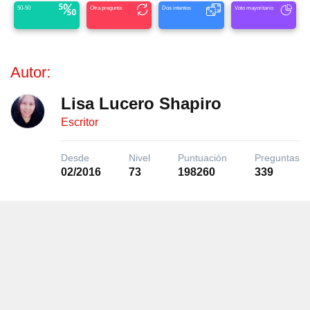
50-50
Otra pregunta
Dos intentos
Voto mayoritario
Autor:
Lisa Lucero Shapiro
Escritor
Desde
Nivel
Puntuación
Preguntas
02/2016
73
198260
339