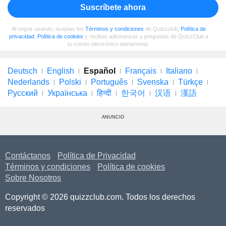
Suscríbete ahora
Al seguir usando, aceptas los
Términos y condiciones
de Quizzclub,
Política de
privacidad
,
Política de cookies
y recibes adivinanzas y preguntas de QuizzClub a
tu correo electrónico diariamente.
Deutsch
English
Español
Français
Italiano
Nederlands
Polski
Português
Svenska
Türkçe
Русский
Українська
हिन्दी
한국어
汉语
漢語
ANUNCIO
Contáctanos
Política de Privacidad
Términos y condiciones
Política de cookies
Sobre Nosotros
Copyright © 2026 quizzclub.com. Todos los derechos
reservados