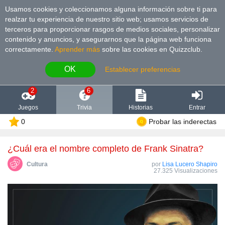
Usamos cookies y coleccionamos alguna información sobre ti para
realzar tu experiencia de nuestro sitio web; usamos servicios de
terceros para proporcionar rasgos de medios sociales, personalizar
contenido y anuncios, y asegurarnos que la página web funciona
correctamente.
Aprender más
sobre las cookies en Quizzclub.
OK
Establecer preferencias
2
6
Juegos
Trivia
Historias
Entrar
0
Probar las inderectas
¿Cuál era el nombre completo de Frank Sinatra?
Cultura
por
Lisa Lucero Shapiro
27.325 Visualizaciones