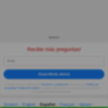
ANUNCIO
Recibe más preguntas!
Suscríbete ahora
Al seguir usando, aceptas los
Términos y condiciones
de Quizzclub,
Política de
privacidad
,
Política de cookies
y recibes adivinanzas y preguntas de QuizzClub a
tu correo electrónico diariamente.
Deutsch
English
Español
Français
Italiano