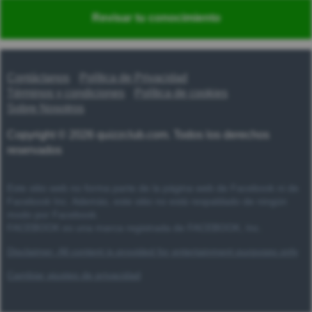
Nederlands
Polski
Português
Svenska
Türkçe
Revisar tu conocimiento
Русский
Українська
हिन्दी
한국어
汉语
漢語
Contáctanos
Política de Privacidad
Términos y condiciones
Política de cookies
Sobre Nosotros
Copyright © 2026 quizzclub.com. Todos los derechos
reservados
Este sitio web no forma parte de la página web de Facebook ni de
Facebook Inc. Además, este sitio no está respaldado de ningún
modo por Facebook.
FACEBOOK es una marca registrada de FACEBOOK, Inc.
Disclaimer: All content is provided for entertainment purposes only
Cambiar ajustes de privacidad