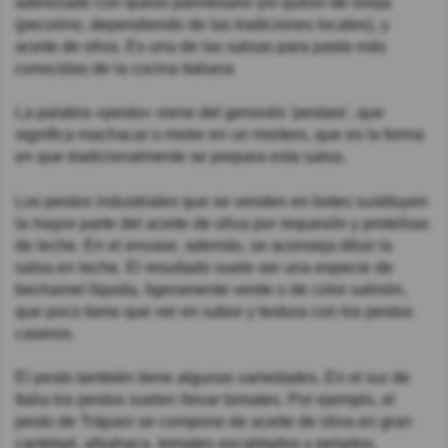
aderezado con queso parmesano y/o queso de oveja
(pecorino, dependiendo de las tradiciones locales), y
aceite de oliva. Es una de las salsas para pasta más
conocidas de la cocina italiana
La palabra «pesto» viene del genovés 'pestare', que
significa machacar o moler en un mortero, que es la forma
en que tradicionalmente se prepara esta salsa.
Los pestos industriales que se venden en botes sustituyen
la mayor parte del aceite de oliva por requesón y proteínas
de leche. En el envase, además, se aconseja diluir la
salsa en leche. El resultado suele ser una especie de
bechamel líquida, ligeramente verde o de color salmón,
que poco tiene que ver en sabor y textura con los pestos
caseros.
El pesto también tiene algunas variedades. En el sur de
Italia los pestos suelen llevar tomates. Por ejemplo, el
pesto de Trápani se compone de aceite de oliva en gran
cantidad, albahaca, tomates escaldados y pelados,