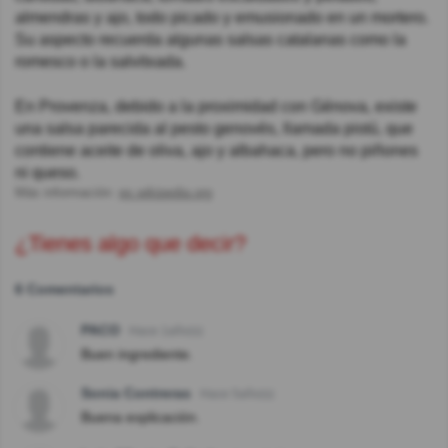
almendras y ajo, todo picado y emusionado en un mortero.
Su aspecto recuerda algunas salsas catalanas como la
romesco o la salvitxada.
En Provenza, debido a la proximidad con Génova, existe
una salsa parecida al pesto genovés, llamada pistú, que
contiene aceite de oliva, ajo y albahaca, pero no piñones
ni queso.
Más información:
es.wikipedia.org
¿Tienes algo que decir?
6 Comentarios
PACO
Hace 1año(s)
Buen ingrediente.
Sonia Contreras
Hace 5año(s)
Buena explicación.