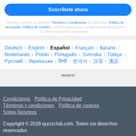
Suscríbete ahora
Al seguir usando, aceptas los
Términos y condiciones
de Quizzclub,
Política de
privacidad
,
Política de cookies
y recibes adivinanzas y preguntas de QuizzClub a
tu correo electrónico diariamente.
Deutsch
English
Español
Français
Italiano
Nederlands
Polski
Português
Svenska
Türkçe
Русский
Українська
हिन्दी
한국어
汉语
漢語
ANUNCIO
Contáctanos
Política de Privacidad
Términos y condiciones
Política de cookies
Sobre Nosotros
Copyright © 2026 quizzclub.com. Todos los derechos
reservados