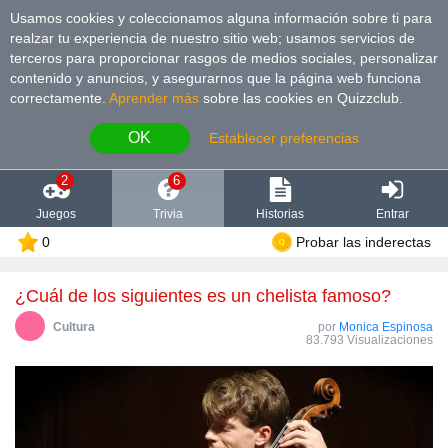
Usamos cookies y coleccionamos alguna información sobre ti para
realzar tu experiencia de nuestro sitio web; usamos servicios de
terceros para proporcionar rasgos de medios sociales, personalizar
contenido y anuncios, y asegurarnos que la página web funciona
correctamente.
Aprender más
sobre las cookies en Quizzclub.
OK
Establecer preferencias
2
6
Juegos
Trivia
Historias
Entrar
0
Probar las inderectas
¿Cuál de los siguientes es un chelista famoso?
Cultura
por
Monica Espinosa
83.793 Visualizaciones