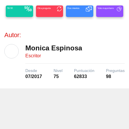
50-50
Otra pregunta
Dos intentos
Voto mayoritario
Autor:
Monica Espinosa
Escritor
Desde
Nivel
Puntuación
Preguntas
07/2017
75
62833
98