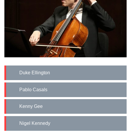
Duke Ellington
Pablo Casals
Kenny Gee
Nigel Kennedy