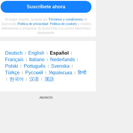
Suscríbete ahora
Al seguir usando, aceptas los
Términos y condiciones
de
Quizzclub,
Política de privacidad
,
Política de cookies
y recibes
adivinanzas y preguntas de QuizzClub a tu correo electrónico
diariamente.
Deutsch
English
Español
Français
Italiano
Nederlands
Polski
Português
Svenska
Türkçe
Русский
Українська
हिन्दी
한국어
汉语
漢語
ANUNCIO