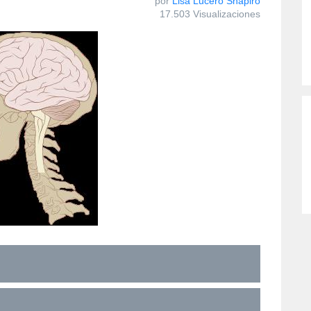
por
Lisa Lucero Shapiro
17.503 Visualizaciones