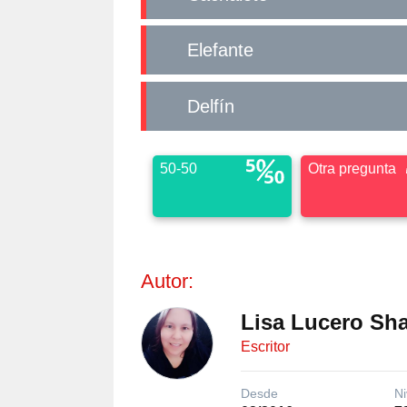
Elefante
Delfín
50-50
Otra pregunta
Autor:
Lisa Lucero Sh
Escritor
Desde
Ni