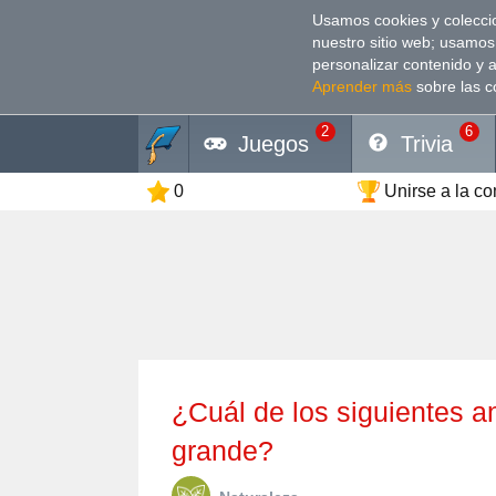
Usamos cookies y coleccio
nuestro sitio web; usamos
personalizar contenido y 
Aprender más
sobre las c
2
6
Juegos
Trivia
0
Unirse a la c
¿Cuál de los siguientes animales tiene el cerebro más
grande?