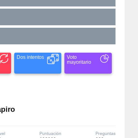
Dos intentos
Voto
mayoritario
apiro
vel
Puntuación
Preguntas