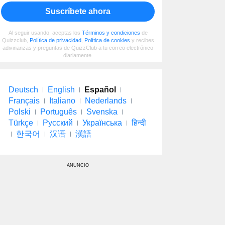
Suscríbete ahora
Al seguir usando, aceptas los
Términos y condiciones
de
Quizzclub,
Política de privacidad
,
Política de cookies
y recibes
adivinanzas y preguntas de QuizzClub a tu correo electrónico
diariamente.
Deutsch
English
Español
Français
Italiano
Nederlands
Polski
Português
Svenska
Türkçe
Русский
Українська
हिन्दी
한국어
汉语
漢語
ANUNCIO