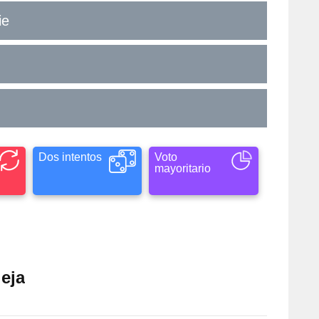
ie
Dos intentos
Voto
mayoritario
leja