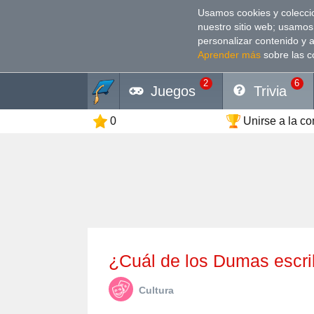
Usamos cookies y coleccio
nuestro sitio web; usamos
personalizar contenido y 
Aprender más
sobre las c
2
6
Juegos
Trivia
0
Unirse a la c
¿Cuál de los Dumas escr
Cultura