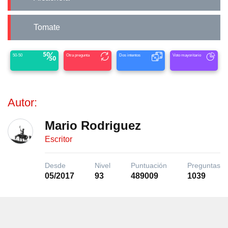
Tomate
50-50
Otra pregunta
Dos intentos
Voto mayoritario
Autor:
Mario Rodriguez
Escritor
Desde
Nivel
Puntuación
Preguntas
05/2017
93
489009
1039