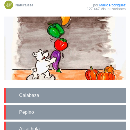
Naturaleza
por
Mario Rodriguez
127.447 Visualizaciones
Calabaza
Pepino
Alcachofa