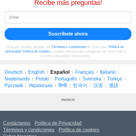
Recibe más preguntas!
Suscríbete ahora
Al seguir usando, aceptas los
Términos y condiciones
de Quizzclub,
Política de
privacidad
,
Política de cookies
y recibes adivinanzas y preguntas de QuizzClub a
tu correo electrónico diariamente.
Deutsch
English
Español
Français
Italiano
Nederlands
Polski
Português
Svenska
Türkçe
Русский
Українська
हिन्दी
한국어
汉语
漢語
ANUNCIO
Contáctanos
Política de Privacidad
Términos y condiciones
Política de cookies