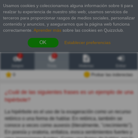
Usamos cookies y coleccionamos alguna información sobre ti para
realzar tu experiencia de nuestro sitio web; usamos servicios de
terceros para proporcionar rasgos de medios sociales, personalizar
contenido y anuncios, y asegurarnos que la página web funciona
correctamente.
Aprender más
sobre las cookies en Quizzclub.
OK
Establecer preferencias
2
6
Juegos
Trivia
Historias
Entrar
0
Probar las inderectas
¿Cuál de las siguientes frases es un ejemplo de una
hipérbole?
La hipérbole es el uso de la exageración como un recurso
retórico o una forma de hablar. En retórica, también se
conoce a veces como auxesis (literalmente, "crecimiento").
En poesía y oratoria, enfatiza, evoca sentimientos fuertes y