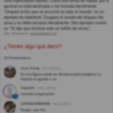
crea impresiones fuertes. Como una forma de hablar, por lo
general no está destinada a ser tomada literalmente.
"Disparó el tiro que se escuchó en todo el mundo" es un
ejemplo de hipérbole. Exagera el sonido del disparo del
arma y no debe tomarse literalmente. Otro ejemplo común
es "Te dije que hicieras esto un millón de veces".
Más información:
www.wikipedia.org
¿Tienes algo que decir?
10 Comentarios
Jose Zerep
Hace 8año(s)
Es una figura usada en literatura para exagerar,no
importa si agrada o no.
riojanito
Hace 2año(s)
menuda exageracion
LEYDACORRONS
Hace 4año(s)
Guapo, que tiro.