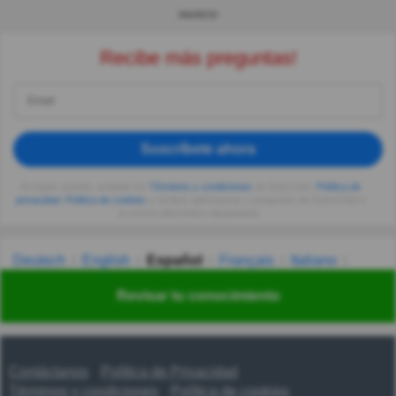
ANUNCIO
Recibe más preguntas!
Suscríbete ahora
Al seguir usando, aceptas los
Términos y condiciones
de Quizzclub,
Política de
privacidad
,
Política de cookies
y recibes adivinanzas y preguntas de QuizzClub a
tu correo electrónico diariamente.
Deutsch
English
Español
Français
Italiano
Nederlands
Polski
Português
Svenska
Türkçe
Revisar tu conocimiento
Русский
Українська
हिन्दी
한국어
汉语
漢語
Contáctanos
Política de Privacidad
Términos y condiciones
Política de cookies