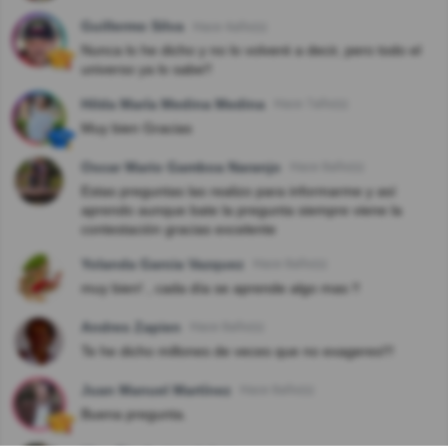
Guillermo Silva
Hace 4año(s)
Nunca lo he dicho y no lo volveré a decir, pero todo el
universo ya lo sabe!!
Hilda María Medina Medina
Hace 7año(s)
Muy bien Gracias
Oscar Mario Gamboa Naranjo
Hace 8año(s)
Estas preguntas las realizo para informarme y así
aprendo aunque bate la pregunta siempre viene la
contestación gracias excelente
Yolanda Garcia Vazquez
Hace 8año(s)
muy bien! , cada día se aprende algo mas !!
Andres Zapien
Hace 8año(s)
Te he dicho millones de veces que no exageres!!!
Juan Manuel Martínez
Hace 8año(s)
Buena pregunta.