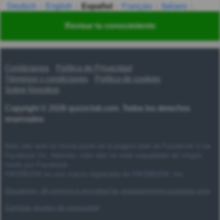
Deutsch
English
Español
Français
Italiano
Nederlands
Polski
Português
Svenska
Türkçe
Revisar tu conocimiento
Русский
Українська
हिन्दी
한국어
汉语
漢語
Contáctanos
Política de Privacidad
Términos y condiciones
Política de cookies
Sobre Nosotros
Copyright © 2026 quizzclub.com. Todos los derechos
reservados
Este sitio web no forma parte de la página web de Facebook ni de
Facebook Inc. Además, este sitio no está respaldado de ningún
modo por Facebook.
FACEBOOK es una marca registrada de FACEBOOK, Inc.
Disclaimer: All content is provided for entertainment purposes only
Cambiar ajustes de privacidad