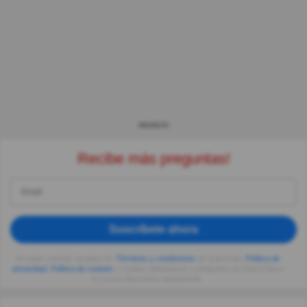
ANUNCIO
Recibe más preguntas!
Suscríbete ahora
Al seguir usando, aceptas los
Términos y condiciones
de Quizzclub,
Política de
privacidad
,
Política de cookies
y recibes adivinanzas y preguntas de QuizzClub a
tu correo electrónico diariamente.