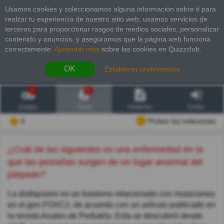
Usamos cookies y coleccionamos alguna información sobre ti para
realzar tu experiencia de nuestro sitio web; usamos servicios de
terceros para proporcionar rasgos de medios sociales, personalizar
contenido y anuncios, y asegurarnos que la página web funciona
correctamente.
Aprender más
sobre las cookies en Quizzclub.
OK
Establecer preferencias
2
6
Juegos
Trivia
Historias
Entrar
0
Probar las inderectas
¿Cuál de las siguientes es una enfermedad en la
que las pestañas surgen de un lugar anormal del
párpado?
La distiquiasis es un trastorno relacionado con mutaciones
en el gen FOXC2, de acuerdo con un artículo publicado en
la revista Anales de Pediatría. Esta se descubrió desde