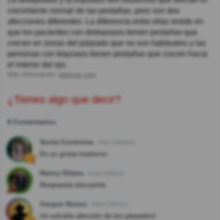
crecimiento normal de las pestañas, pero son dos
afecciones diferentes. La diferencia entre ellas reside en
que los pacientes con distiquiasis tienen pestañas que
crecen en zonas del párpado que no son habituales y las
personas con triquiasis tienen pestañas que crecen hacia
el interior del ojo.
Más información:
www.vix.com
¿Tienes algo que decir?
6 Comentarios
Sonia Contreras
Hace 3año(s)
Es un grave trastorno.
Nancy Eliana
Hace 5año(s)
Respuesta elocuente.
Gaspar Nunez
Hace 5año(s)
Un extraña afección de los párpados!