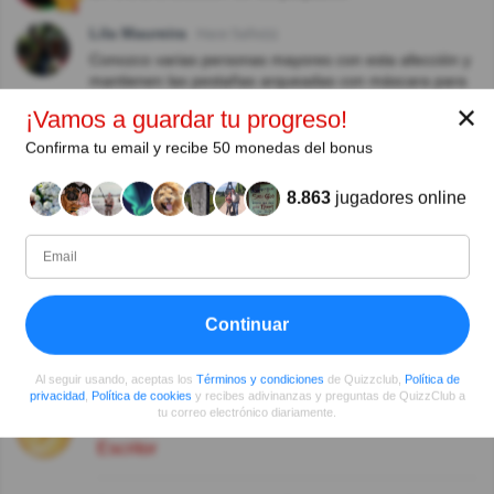
Lila Maureira
Hace 5año(s)
Conozco varias personas mayores con esta afección y
mantienen las pestañas arqueadas con máscara para
pestañas incolora y así no se introducen en el ojo
✕
¡Vamos a guardar tu progreso!
Benjamin Cano Morcillo
Hace 5año(s)
Confirma tu email y recibe 50 monedas del bonus
buena pregunta y explicación, una cosa que se de
mas.
8.863
jugadores online
jose ortiz rivas
Hace 5año(s)
Interesante, desde mi ignorancia....no lo había
escuchado nunca...gracias por el nuevo
aprendizaje.....viva Quizz y sus integrantes
Continuar
Autor:
Al seguir usando, aceptas los
Términos y condiciones
de Quizzclub,
Política de
privacidad
,
Política de cookies
y recibes adivinanzas y preguntas de QuizzClub a
Germán A.
tu correo electrónico diariamente.
Escritor