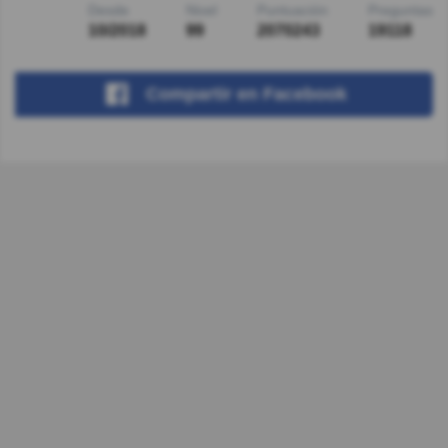
Desde
Nivel
Puntuación
Preguntas
10/2018
99
2070243
19118
Compartir
en Facebook