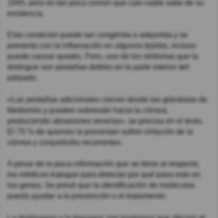
1945, pero es tan poco común que casi nadie sabe de su
existencia.
Esta condición puede ser congénita o adquirida y se
presenta con la inflamación en algunos tejidos, incluso
puede causar quistes. Pero, uno de los síntomas que la
distingue son pestañas dobles en la parte interior del
párpado.
«Las pestañas adicionales crecen desde las glándulas de
Meibomio y pueden sobresalir hacia la córnea,
produciendo abrasiones severas», se precisa en el texto.
El 75 % de quienes la presentan sufren irritación de la
córnea y conjuntivitis recurrentes.
A pesar de la poca información que se tiene al respecto,
los médicos trabajan para detectar por qué pasa esto en
los genes. Se prevé que la identificación de moléculas
pueda ayudar a la prevención o el tratamiento.
La distiquiasis y la triquiasis son trastornos que afectan el