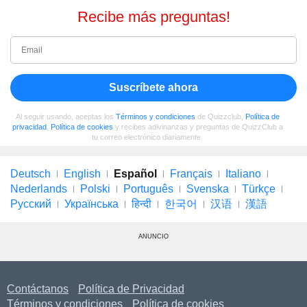
Recibe más preguntas!
Suscríbete ahora
Al seguir usando, aceptas los
Términos y condiciones
de Quizzclub,
Política de
privacidad
,
Política de cookies
y recibes adivinanzas y preguntas de QuizzClub a
tu correo electrónico diariamente.
Deutsch
English
Español
Français
Italiano
Nederlands
Polski
Português
Svenska
Türkçe
Русский
Українська
हिन्दी
한국어
汉语
漢語
ANUNCIO
Contáctanos
Política de Privacidad
Términos y condiciones
Política de cookies