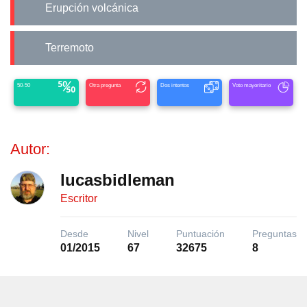
Erupción volcánica
Terremoto
50-50
Otra pregunta
Dos intentos
Voto mayoritario
Autor:
lucasbidleman
Escritor
Desde
Nivel
Puntuación
Preguntas
01/2015
67
32675
8