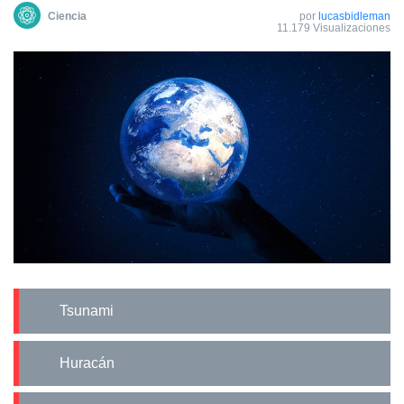
Сiencia
por
lucasbidleman
11.179 Visualizaciones
Tsunami
Huracán