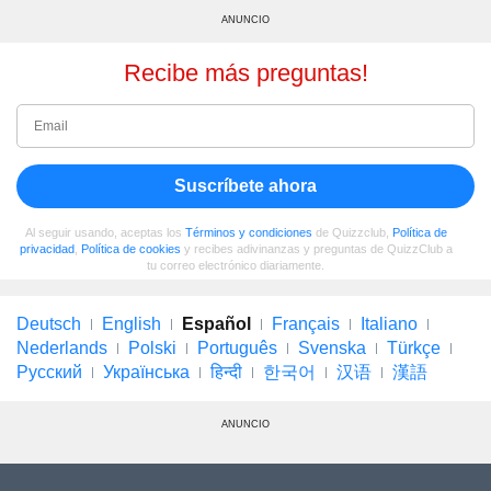
ANUNCIO
Recibe más preguntas!
Suscríbete ahora
Al seguir usando, aceptas los
Términos y condiciones
de Quizzclub,
Política de
privacidad
,
Política de cookies
y recibes adivinanzas y preguntas de QuizzClub a
tu correo electrónico diariamente.
Deutsch
English
Español
Français
Italiano
Nederlands
Polski
Português
Svenska
Türkçe
Русский
Українська
हिन्दी
한국어
汉语
漢語
ANUNCIO