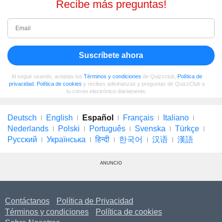
Recibe más preguntas!
Suscríbete ahora
Al seguir usando, aceptas los
Términos y condiciones
de Quizzclub,
Política de
privacidad
,
Política de cookies
y recibes adivinanzas y preguntas de QuizzClub a
tu correo electrónico diariamente.
Deutsch
English
Español
Français
Italiano
Nederlands
Polski
Português
Svenska
Türkçe
Русский
Українська
हिन्दी
한국어
汉语
漢語
ANUNCIO
Contáctanos
Política de Privacidad
Términos y condiciones
Política de cookies