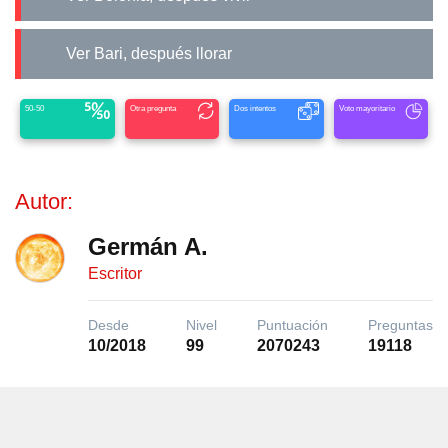
Ver Bari, después llorar
50-50
Otra pregunta
Dos intentos
Voto mayoritario
Autor:
Germán A.
Escritor
Desde
Nivel
Puntuación
Preguntas
10/2018
99
2070243
19118