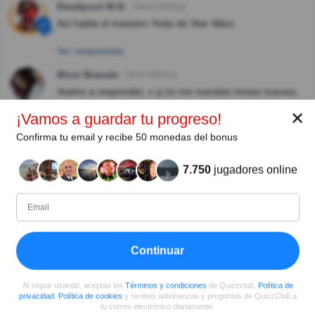
Deadpool M.D.
Hace 3año(s)
Así habla el maestro Yoda de Star Wars
Ver respuestas
Moni Brando
Hace 8año(s)
Vuelvo a responder, x q no me mandan trivias nuevas,
no se si me han eliminado o q pasa
✕
¡Vamos a guardar tu progreso!
Ver respuestas
Confirma tu email y recibe 50 monedas del bonus
Anita Massa
Hace 8año(s)
7.750
jugadores online
Me interesa , aprendo y entretiene 👍👍
Maria Del Carmen Prada
Hace 8año(s)
Recordando, siempre viene bien hacerlo
Continuar
Ver más comentarios
Al seguir usando, aceptas los
Términos y condiciones
de Quizzclub,
Política de
privacidad
,
Política de cookies
y recibes adivinanzas y preguntas de QuizzClub a
tu correo electrónico diariamente.