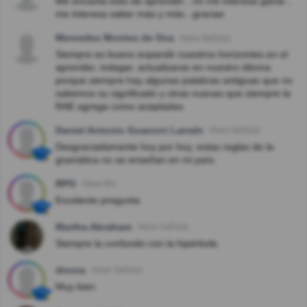
Me encanta esto de aprender , no me interesa ganar ,
me interesa saber más y más...gracias
Mercedes Montes de Oca
Hace 8año(s)
Siempre es bueno expandir nuestros horizontes en el
aprender, indagar, actualizarse en nuestro idioma
porque siempre hay algunas palabras antiguas que no
sabemos su significado y otras nuevas que siempre la
RAE agrega como aceptadas.
Daniel Antonio Guanoni Larraín
Hace 8año(s)
Desgraciadamente hoy por hoy, estas reglas de la
gramática no se enseñan en mi país.
RPO
Hace 8m
Excelente pregunta
Martha Abraham
Hace 2año(s)
Siempre la confundo con la hipérbole.
dinora
Hace 3año(s)
Muy bien