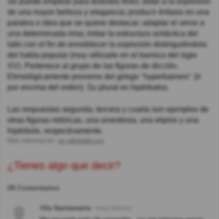
Se puede emplear para distintos fines: dotar a la expresión
de una mayor belleza y elegancia; producir énfasis en una
palabra o idea que se quiere destacar; adaptar el verso a
una determinada rima; imitar la estructura sintáctica del
latín con el fin de ennoblecer la expresión distinguiéndola
del habla popular (muy utilizado en el barroco del siglo
XV). Pertenece al grupo de las figuras de dicción.
Etimológicamente proviene del griego "hyperbainein" (ir
por encima del orden). Su plural es hipérbatos.
Las respuestas segunda, tercera y cuarta son ejemplos de
otras figuras retóricas, una sinestesia, una elipsis y una
hipérbole, respectivamente.
Más información:
es.wikipedia.org
¿Tienes algo que decir?
29 Comentarios
Vila Santamaria
Hace 8año(s)