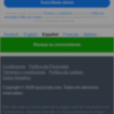
Suscríbete ahora
Al seguir usando, aceptas los
Términos y condiciones
de Quizzclub,
Política de
privacidad
,
Política de cookies
y recibes adivinanzas y preguntas de QuizzClub a
tu correo electrónico diariamente.
Deutsch
English
Español
Français
Italiano
Nederlands
Polski
Português
Svenska
Türkçe
Revisar tu conocimiento
Русский
Українська
हिन्दी
한국어
汉语
漢語
Contáctanos
Política de Privacidad
Términos y condiciones
Política de cookies
Sobre Nosotros
Copyright © 2026 quizzclub.com. Todos los derechos
reservados
Este sitio web no forma parte de la página web de Facebook ni de
Facebook Inc. Además, este sitio no está respaldado de ningún