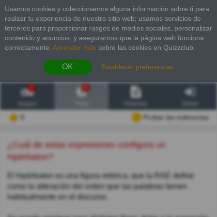
Usamos cookies y coleccionamos alguna información sobre ti para
realzar tu experiencia de nuestro sitio web; usamos servicios de
terceros para proporcionar rasgos de medios sociales, personalizar
contenido y anuncios, y asegurarnos que la página web funciona
correctamente.
Aprender más
sobre las cookies en Quizzclub.
OK
Establecer preferencias
2
6
Juegos
Trivia
Historias
Entrar
0
Probar las inderectas
¿Cuál de estas expresiones configura un
hipérbaton?
El hipérbaton es una figura retórica, que la RAE define
como la alteración del orden que las palabras tienen
habitualmente en el discurso.