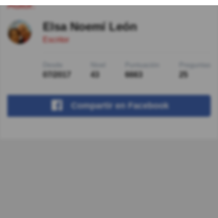
Autor:
Elsa Noemí León
Escritor
Desde
Nivel
Puntuación
Preguntas
07/2017
43
6663
25
Compartir
en Facebook