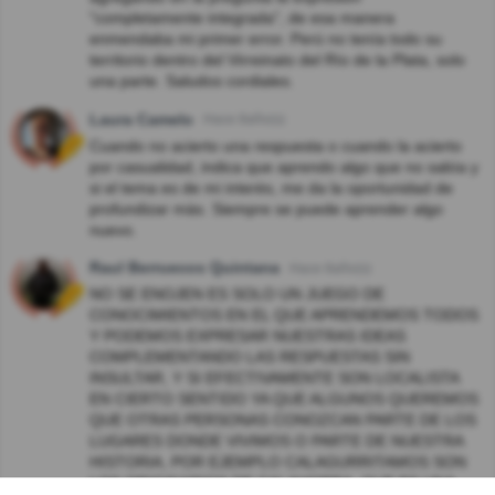
"completamente integrada", de esa manera
enmendaba mi primer error. Perú no tenía todo su
territorio dentro del Virreinato del Río de la Plata, solo
una parte. Saludos cordiales.
Laura Camelo
Hace 8año(s)
Cuando no acierto una respuesta o cuando la acierto
por casualidad, indica que aprendo algo que no sabìa y
si el tema es de mi interès, me da la oportunidad de
profundizar màs. Siempre se puede aprender algo
nuevo.
Raul Berruecos Quintana
Hace 8año(s)
NO SE ENOJEN ES SOLO UN JUEGO DE
CONOCIMIENTOS EN EL QUE APRENDEMOS TODOS
Y PODEMOS EXPRESAR NUESTRAS IDEAS
COMPLEMENTANDO LAS RESPUESTAS SIN
INSULTAR, Y SI EFECTIVAMENTE SON LOCALISTA
EN CIERTO SENTIDO YA QUE ALGUNOS QUEREMOS
QUE OTRAS PERSONAS CONOZCAN PARTE DE LOS
LUGARES DONDE VIVIMOS O PARTE DE NUESTRA
HISTORIA, POR EJEMPLO CALAGURRITAMOS SON
LOS ORIGINARIOS DE CALAHORRA, QUE ES UNA