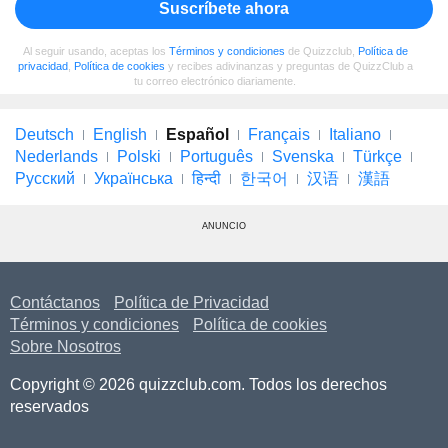
Suscríbete ahora
Al seguir usando, aceptas los
Términos y condiciones
de Quizzclub,
Política de
privacidad
,
Política de cookies
y recibes adivinanzas y preguntas de QuizzClub a
tu correo electrónico diariamente.
Deutsch
English
Español
Français
Italiano
Nederlands
Polski
Português
Svenska
Türkçe
Русский
Українська
हिन्दी
한국어
汉语
漢語
ANUNCIO
Contáctanos
Política de Privacidad
Términos y condiciones
Política de cookies
Sobre Nosotros
Copyright © 2026 quizzclub.com. Todos los derechos
reservados