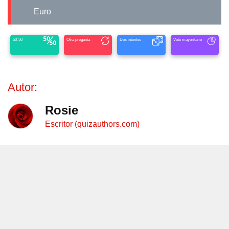
Euro
50-50
Otra pregunta
Dos intentos
Voto mayoritario
Autor:
Rosie
Escritor (quizauthors.com)