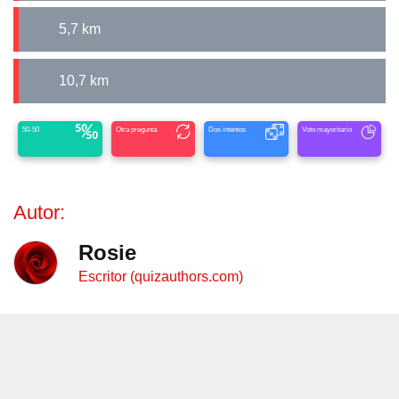
5,7 km
10,7 km
50-50
Otra pregunta
Dos intentos
Voto mayoritario
Autor:
Rosie
Escritor (quizauthors.com)