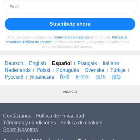
Suscríbete ahora
Al seguir usando, aceptas los
Términos y condiciones
de Quizzclub,
Política de
privacidad
,
Política de cookies
y recibes adivinanzas y preguntas de QuizzClub a
tu correo electrónico diariamente.
Deutsch
English
Español
Français
Italiano
Nederlands
Polski
Português
Svenska
Türkçe
Русский
Українська
हिन्दी
한국어
汉语
漢語
ANUNCIO
Contáctanos
Política de Privacidad
Términos y condiciones
Política de cookies
Sobre Nosotros