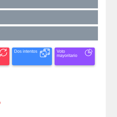
Dos intentos
Voto
mayoritario
)