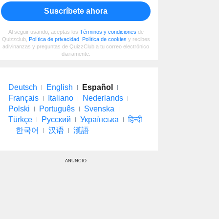
Suscríbete ahora
Al seguir usando, aceptas los
Términos y condiciones
de
Quizzclub,
Política de privacidad
,
Política de cookies
y recibes
adivinanzas y preguntas de QuizzClub a tu correo electrónico
diariamente.
Deutsch
English
Español
Français
Italiano
Nederlands
Polski
Português
Svenska
Türkçe
Русский
Українська
हिन्दी
한국어
汉语
漢語
ANUNCIO