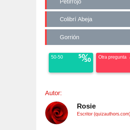
Petirrojo
Colibrí Abeja
Gorrión
50-50
Otra pregunta
Autor:
Rosie
Escritor (quizauthors.com