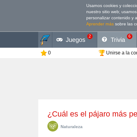
Usamos cookies y coleccio
nuestro sitio web; usamos
personalizar contenido y 
Aprender más
sobre las c
2
6
Juegos
Trivia
0
Unirse a la c
¿Cuál es el pájaro más 
Naturaleza