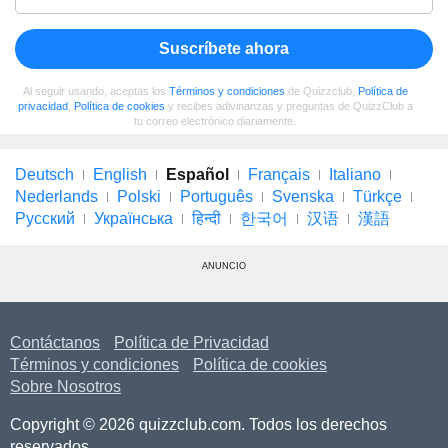
Suscríbete ahora
Al seguir usando, aceptas los
Términos y condiciones
de Quizzclub,
Política de
privacidad
,
Política de cookies
y recibes adivinanzas y preguntas de QuizzClub a
tu correo electrónico diariamente.
Deutsch
English
Español
Français
Italiano
Nederlands
Polski
Português
Svenska
Türkçe
Русский
Українська
हिन्दी
한국어
汉语
漢語
ANUNCIO
Contáctanos
Política de Privacidad
Términos y condiciones
Política de cookies
Sobre Nosotros
Copyright © 2026 quizzclub.com. Todos los derechos
reservados