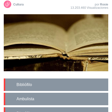
Cultura
por
Rosie
13.203.460 Visualizaciones
Bibliófilo
Ambulista