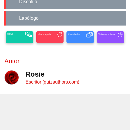
Discófilo
Labólogo
50-50
Otra pregunta
Dos intentos
Voto mayoritario
Autor:
Rosie
Escritor (quizauthors.com)