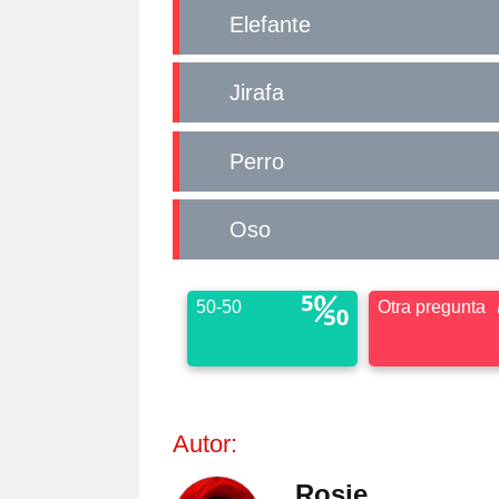
Elefante
Jirafa
Perro
Oso
50-50
Otra pregunta
Autor:
Rosie