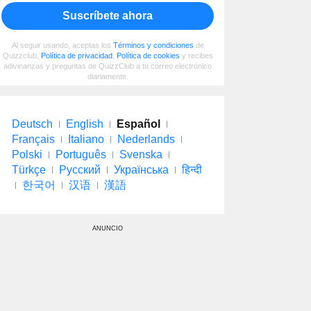
Suscríbete ahora
Al seguir usando, aceptas los
Términos y condiciones
de
Quizzclub,
Política de privacidad
,
Política de cookies
y recibes
adivinanzas y preguntas de QuizzClub a tu correo electrónico
diariamente.
Deutsch
English
Español
Français
Italiano
Nederlands
Polski
Português
Svenska
Türkçe
Русский
Українська
हिन्दी
한국어
汉语
漢語
ANUNCIO