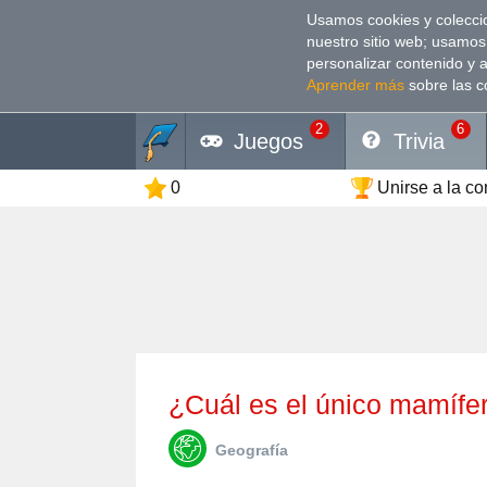
Usamos cookies y coleccio
nuestro sitio web; usamos
personalizar contenido y 
Aprender más
sobre las c
2
6
Juegos
Trivia
0
Unirse a la c
¿Cuál es el único mamífe
Geografía