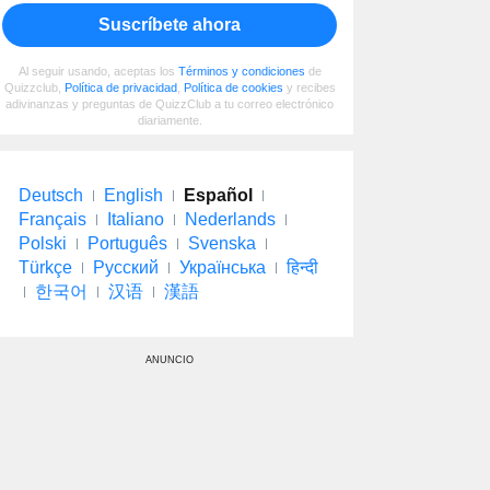
Suscríbete ahora
Al seguir usando, aceptas los
Términos y condiciones
de
Quizzclub,
Política de privacidad
,
Política de cookies
y recibes
adivinanzas y preguntas de QuizzClub a tu correo electrónico
diariamente.
Deutsch
English
Español
Français
Italiano
Nederlands
Polski
Português
Svenska
Türkçe
Русский
Українська
हिन्दी
한국어
汉语
漢語
ANUNCIO