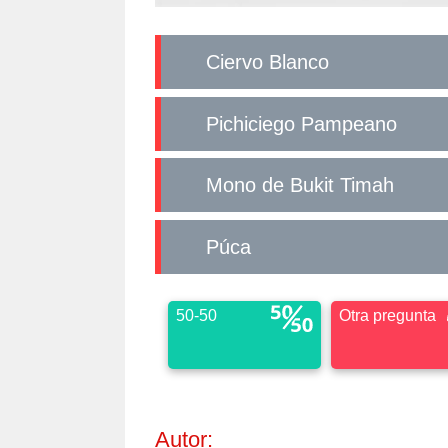
Ciervo Blanco
Pichiciego Pampeano
Mono de Bukit Timah
Púca
50-50
Otra pregunta
Autor: