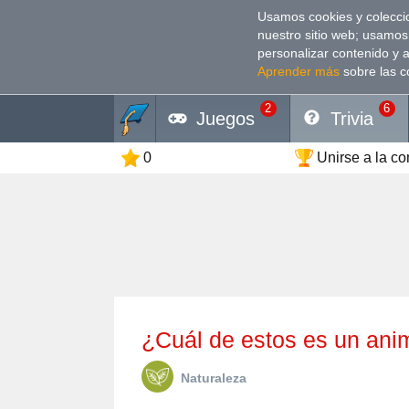
Usamos cookies y coleccio
nuestro sitio web; usamos
personalizar contenido y 
Aprender más
sobre las c
2
6
Juegos
Trivia
0
Unirse a la c
¿Cuál de estos es un ani
Naturaleza