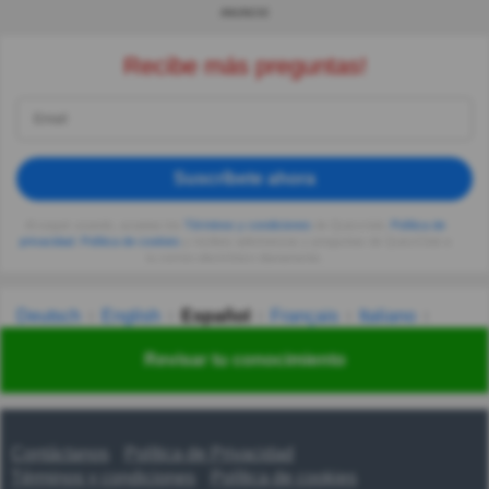
ANUNCIO
Recibe más preguntas!
Suscríbete ahora
Al seguir usando, aceptas los
Términos y condiciones
de Quizzclub,
Política de
privacidad
,
Política de cookies
y recibes adivinanzas y preguntas de QuizzClub a
tu correo electrónico diariamente.
Deutsch
English
Español
Français
Italiano
Nederlands
Polski
Português
Svenska
Türkçe
Revisar tu conocimiento
Русский
Українська
हिन्दी
한국어
汉语
漢語
Contáctanos
Política de Privacidad
Términos y condiciones
Política de cookies