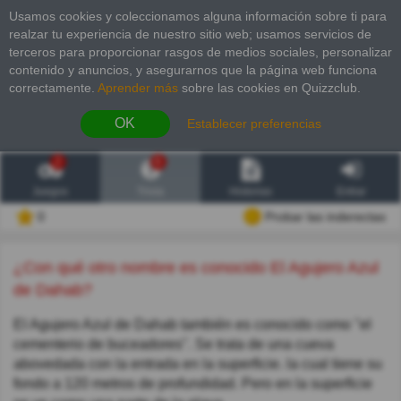
Usamos cookies y coleccionamos alguna información sobre ti para
realzar tu experiencia de nuestro sitio web; usamos servicios de
terceros para proporcionar rasgos de medios sociales, personalizar
contenido y anuncios, y asegurarnos que la página web funciona
correctamente.
Aprender más
sobre las cookies en Quizzclub.
OK
Establecer preferencias
2
6
Juegos
Trivia
Historias
Entrar
0
Probar las inderectas
¿Con qué otro nombre es conocido El Agujero Azul
de Dahab?
El Agujero Azul de Dahab también es conocido como "el
cementerio de buceadores". Se trata de una cueva
abovedada con la entrada en la superficie. la cual tiene su
fondo a 120 metros de profundidad. Pero en la superficie