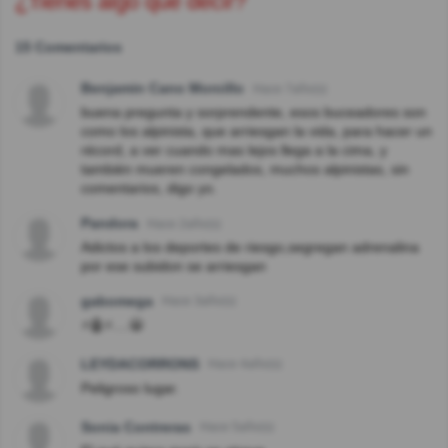
¿Tienes algo que decir?
15 Comentarios
Benjamin Cano Morcillo
Hace 7año(s)
buena pregunta y sorprendente, esos buceadores son
como los alpinista, que arriesgan la vida, para hacer un
récord, a ver cuando mas lejos llega a la cima, y
también mueren congelados, muchos alpinistas, sin
comentarios, digo yo.
Pandora
Hace 2año(s)
Adictos a los deportes de riesgo,segregan adrenalina
por ese subidon se arriesgan
gabomega
Hace 3año(s)
⚡🤖⚡....😬
LEYDACORRONS
Hace 4año(s)
Peligroso lugar.
Sonia Contreras
Hace 5año(s)