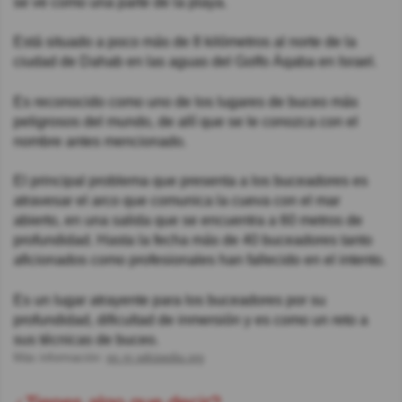
se ve como una parte de la playa.
Está situado a poco más de 8 kilómetros al norte de la
ciudad de Dahab en las aguas del Golfo Áqaba en Israel.
Es reconocido como uno de los lugares de buceo más
peligrosos del mundo, de allí que se le conozca con el
nombre antes mencionado.
El principal problema que presenta a los buceadores es
atravesar el arco que comunica la cueva con el mar
abierto, en una salida que se encuentra a 60 metros de
profundidad. Hasta la fecha más de 40 buceadores tanto
aficionados como profesionales han fallecido en el intento.
Es un lugar atrayente para los buceadores por su
profundidad, dificultad de inmersión y es como un reto a
sus técnicas de buceo.
Más información:
es.m.wikipedia.org