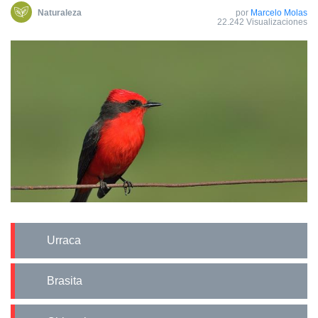
Naturaleza
por
Marcelo Molas
22.242 Visualizaciones
Urraca
Brasita