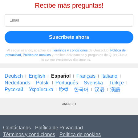
Recibe más preguntas!
Suscríbete ahora
Al seguir usando, aceptas los
Términos y condiciones
de Quizzclub,
Política de
privacidad
,
Política de cookies
y recibes adivinanzas y preguntas de QuizzClub a
tu correo electrónico diariamente.
Deutsch
English
Español
Français
Italiano
Nederlands
Polski
Português
Svenska
Türkçe
Русский
Українська
हिन्दी
한국어
汉语
漢語
ANUNCIO
Contáctanos
Política de Privacidad
Términos y condiciones
Política de cookies