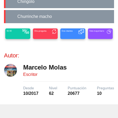
Chingolo
Churrinche macho
50-50
Otra pregunta
Dos intentos
Voto mayoritario
Autor:
Marcelo Molas
Escritor
Desde
Nivel
Puntuación
Preguntas
10/2017
62
20677
10