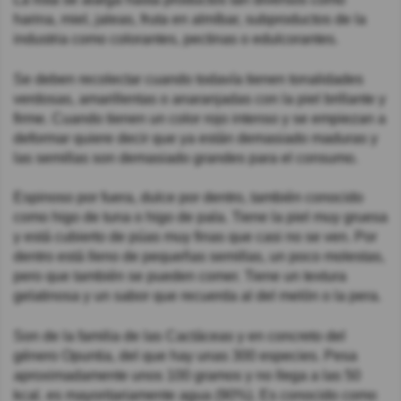
harina, miel, jaleas, fruta en almíbar, subproductos de la
industria como colorantes, pectinas o edulcorantes.
Se deben recolectar cuando todavía tienen tonalidades
verdosas, amarillentas o anaranjadas con la piel brillante y
firme. Cuando tienen un color rojo intenso y se empiezan a
deformar quiere decir que ya están demasiado maduras y
las semillas son demasiado grandes para el consumo.
Espinoso por fuera, dulce por dentro, también conocido
como higo de tuna o higo de pala. Tiene la piel muy gruesa
y está cubierto de púas muy finas que casi no se ven. Por
dentro está lleno de pequeñas semillas, un poco molestas,
pero que también se pueden comer. Tiene un textura
gelatinosa y un sabor que recuerda al del melón o la pera.
Son de la familia de las Cactáceas y en concreto del
género Opuntia, del que hay unas 300 especies. Pesa
aproximadamente unos 100 gramos y no llega a las 50
kcal. es mayoritariamente agua (90%). Es conocido como