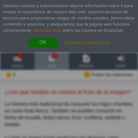
Usamos cookies y coleccionamos alguna información sobre ti para
realzar tu experiencia de nuestro sitio web; usamos servicios de
terceros para proporcionar rasgos de medios sociales, personalizar
contenido y anuncios, y asegurarnos que la página web funciona
correctamente.
Aprender más
sobre las cookies en Quizzclub.
OK
Establecer preferencias
2
6
Juegos
Trivia
Historias
Entrar
0
Probar las inderectas
¿Con qué nombre se conoce al fruto de la imagen?
La manera más tradicional de consumir los higos chumbos
es como fruta fresca. También se pueden consumir en
forma de licuado, frutos secos, licor, confitura, sorbete o
helado.
La lista se alarga hasta productos tan diversos como