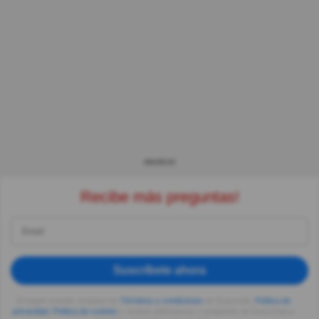
ANUNCIO
Recibe más preguntas!
Suscríbete ahora
Al seguir usando, aceptas los
Términos y condiciones
de Quizzclub,
Política de
privacidad
,
Política de cookies
y recibes adivinanzas y preguntas de QuizzClub a