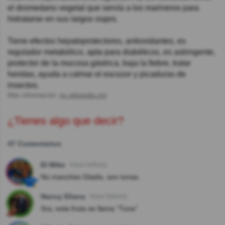
el dromedario vegetal que servía a los marineros para
hidratarse en sus largos viajes.
Tiene efectos hepatoprotectores, antioxidantes, es
regulador metabólico, apta para diabéticos, es astringente,
protector de la mucosa gástrica, baja la fiebre, tratar
heridas, ayuda a calmar el escozor y picaduras de
insectos.
Más información:
es.wikipedia.org
¿Tienes algo que decir?
47 Comentarios
El Mike
Hace 5año(s)
No manches Gladis, son tunas.
Nancy Eliana
Hace 5año(s)
Sra, esta fruta se llama "Tuna"