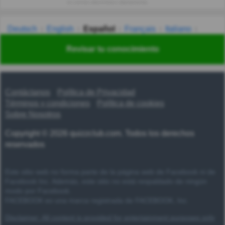
tu correo electrónico diariamente.
Deutsch
English
Español
Français
Italiano
Nederlands
Polski
Português
Svenska
Türkçe
Revisar tu conocimiento
Русский
Українська
हिन्दी
한국어
汉语
漢語
Contáctanos
Política de Privacidad
Términos y condiciones
Política de cookies
Sobre Nosotros
Copyright © 2026 quizzclub.com. Todos los derechos
reservados
Este sitio web no forma parte de la página web de Facebook ni de
Facebook Inc. Además, este sitio no está respaldado de ningún
modo por Facebook.
FACEBOOK es una marca registrada de FACEBOOK, Inc.
Disclaimer: All content is provided for entertainment purposes only