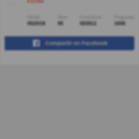
Escritor
Desde
Nivel
Puntuación
Preguntas
05/2018
95
593912
1656
Compartir
en Facebook