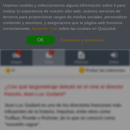
Usamos cookies y coleccionamos alguna información sobre ti para
realzar tu experiencia de nuestro sitio web; usamos servicios de
terceros para proporcionar rasgos de medios sociales, personalizar
contenido y anuncios, y asegurarnos que la página web funciona
correctamente.
Aprender más
sobre las cookies en Quizzclub.
OK
Establecer preferencias
2
6
Juegos
Trivia
Historias
Entrar
0
Probar las inderectas
¿Con qué largometraje debutó en el cine el director
francés Jean-Luc Godard?
Jean-Luc Godard es uno de los directores franceses más
influyentes de la historia. Impulsor, entre otros como
Truffaut, Rivette o Rohmer, de lo que se conoció como
"nouvelle vague".