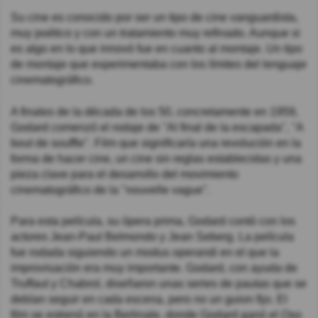
Su cine es conocido por ser un tipo de cine vanguardista,
muy poético y con un tratamiento muy refinado. Aunque si
es algo en lo que innovó fue en cuanto al montaje. Un tipo
de montaje que experimentaba con los límites del lenguaje
cinematográfico.
A finales de la década de los 50, concretamente en 1959,
Godard comenzó el rodaje de "Al final de la escapada", "A
bout de souffle". Film que significaría una revolución en la
forma de hacer cine, un cine sin reglas establecidas y una
pieza clave para el desarrollo del movimiento
cinematográfico de la "nouvelle vague".
Para esta película, su ópera prima, Godard contó con los
actores Jean-Paul Belmondo y Jean Seberg. La película
fue rodada siguiendo un modus operandi en el que la
improvisación era muy importante. Godard, con ayuda de
Truffaut y Chabrol, diseñaron unas series de pautas que se
debían seguir en cada escena, pero no un guion fijo. El
film se estrenó en la Berlinale, donde Godard ganó el Oso