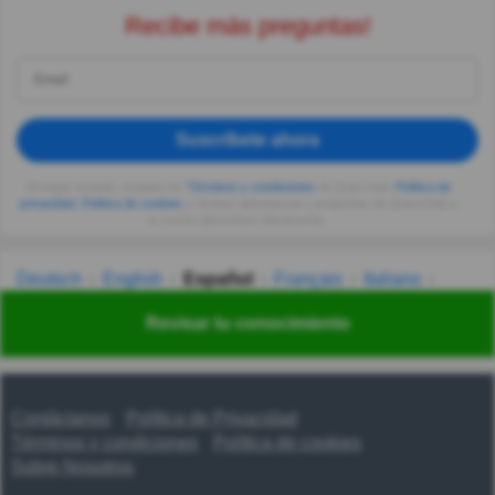
Recibe más preguntas!
Suscríbete ahora
Al seguir usando, aceptas los
Términos y condiciones
de Quizzclub,
Política de
privacidad
,
Política de cookies
y recibes adivinanzas y preguntas de QuizzClub a
tu correo electrónico diariamente.
Deutsch
English
Español
Français
Italiano
Nederlands
Polski
Português
Svenska
Türkçe
Revisar tu conocimiento
Русский
Українська
हिन्दी
한국어
汉语
漢語
Contáctanos
Política de Privacidad
Términos y condiciones
Política de cookies
Sobre Nosotros