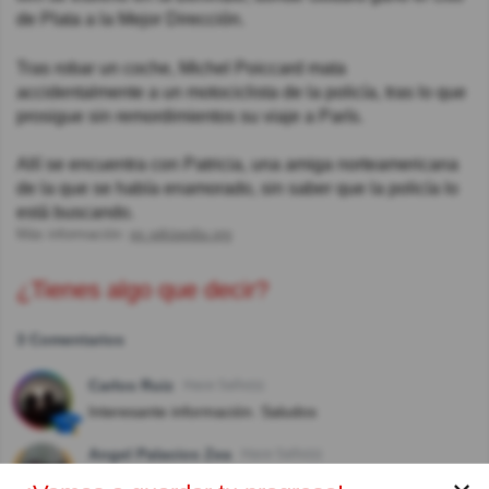
de Plata a la Mejor Dirección.
Tras robar un coche, Michel Poiccard mata
accidentalmente a un motociclista de la policía, tras lo que
prosigue sin remordimientos su viaje a París.
Allí se encuentra con Patricia, una amiga norteamericana
de la que se había enamorado, sin saber que la policía lo
está buscando.
Más información:
es.wikipedia.org
¿Tienes algo que decir?
3 Comentarios
Carlos Ruiz
Hace 5año(s)
Interesante información. Saludos
Angel Palacios Zea
Hace 5año(s)
En México, también se llamó Sin Aliento