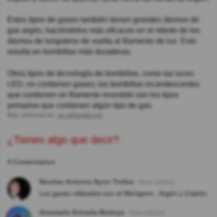
Estos tipos de gases también tienen grandes átomos de
gas argón, haciéndolos más eficaces en el rebote de los
átomos de tungsteno de vuelta al filamento de luz. Esto
resulta en bombillas más duraderas.
Otros tipos de tecnología de bombillas, como las luces
LED, no contienen gases; las bombillas incandescentes
que contienen un filamento revestido son los tipos
primarios que contienen algún tipo de gas.
Más información:
es.wikipedia.org
¿Tienes algo que decir?
4 Comentarios
Nicolas Antonio Ayon Trelles
Hace 1año(s)
Los gases utilizados son el Nitrógeno , Argón y Criptón
Anamaría Estrada Bedoya
Hace 3año(s)