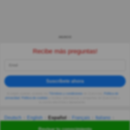
ANUNCIO
Recibe más preguntas!
Suscríbete ahora
Al seguir usando, aceptas los
Términos y condiciones
de Quizzclub,
Política de
privacidad
,
Política de cookies
y recibes adivinanzas y preguntas de QuizzClub a
tu correo electrónico diariamente.
Deutsch
English
Español
Français
Italiano
Nederlands
Polski
Português
Svenska
Türkçe
Revisar tu conocimiento