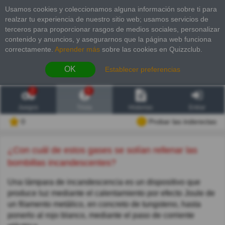
Usamos cookies y coleccionamos alguna información sobre ti para
realzar tu experiencia de nuestro sitio web; usamos servicios de
terceros para proporcionar rasgos de medios sociales, personalizar
contenido y anuncios, y asegurarnos que la página web funciona
correctamente.
Aprender más
sobre las cookies en Quizzclub.
OK
Establecer preferencias
2
6
Juegos
Trivia
Historias
Entrar
0
Probar las inderectas
¿Con cuál de estos gases se solían rellenar las
bombillas incandescentes?
Una lámpara de incandescencia es un dispositivo que
produce luz mediante el calentamiento por efecto Joule de
un filamento metálico, en concreto de tungsteno, hasta
ponerlo al rojo blanco, mediante el paso de corriente