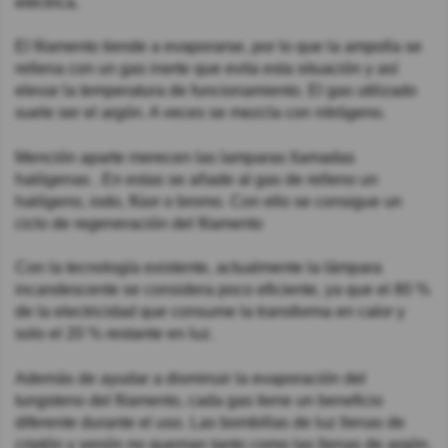
eléctrica.
El filamento tiende a evaporarse, por lo que la ampolla se
rellena con un gas inerte que evita esta situación y así
elevar la temperatura de funcionamiento. El gas utilizado
suele ser el argón. A veces se mezcla con nitrógeno.
Mención aparte merecen las lamparas llamadas
halógenas . En estas se añade al gas de relleno un
halógeno, iodo, flúor o bromo. Con ello se consigue un
ciclo de regeneración del filamento
Con la tecnología existente, actualmente la lámpara
incandescente se considera poco eficiente, ya que el 80 %
de la electricidad que consume la transforma en calor y
solo el 20 % restante en luz.
Además de ayudar a disminuir la evaporación del
tungsteno del filamento, cada gas tiene un beneficio
diferente durante el uso. Las bombillas de luz llenas de
criptón y xenón no queman tanto como las llenas de argón.