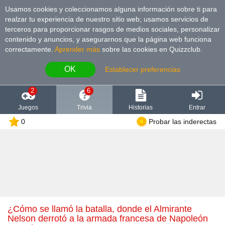
Usamos cookies y coleccionamos alguna información sobre ti para
realzar tu experiencia de nuestro sitio web; usamos servicios de
terceros para proporcionar rasgos de medios sociales, personalizar
contenido y anuncios, y asegurarnos que la página web funciona
correctamente.
Aprender más
sobre las cookies en Quizzclub.
OK
Establecer preferencias
2
6
Juegos
Trivia
Historias
Entrar
0
Probar las inderectas
¿Cómo se llamó la batalla, donde el Almirante
Nelson derrotó a la armada francesa de Napoleón