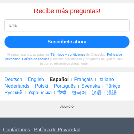
Recibe más preguntas!
Suscríbete ahora
Al seguir usando, aceptas los
Términos y condiciones
de Quizzclub,
Política de
privacidad
,
Política de cookies
y recibes adivinanzas y preguntas de QuizzClub a
tu correo electrónico diariamente.
Deutsch
English
Español
Français
Italiano
Nederlands
Polski
Português
Svenska
Türkçe
Русский
Українська
हिन्दी
한국어
汉语
漢語
ANUNCIO
Contáctanos
Política de Privacidad