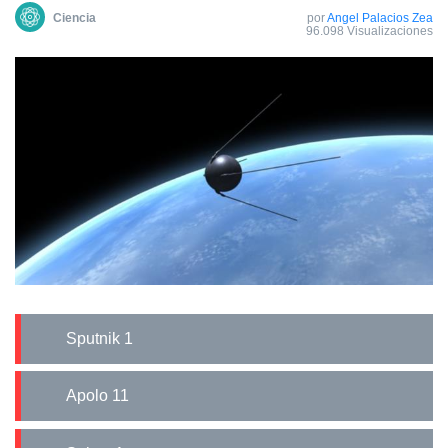
Сiencia
por
Angel Palacios Zea
96.098 Visualizaciones
Sputnik 1
Apolo 11