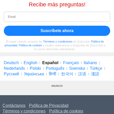
Recibe más preguntas!
Suscríbete ahora
Al seguir usando, aceptas los
Términos y condiciones
de Quizzclub,
Política de
privacidad
,
Política de cookies
y recibes adivinanzas y preguntas de QuizzClub a
tu correo electrónico diariamente.
Deutsch
English
Español
Français
Italiano
Nederlands
Polski
Português
Svenska
Türkçe
Русский
Українська
हिन्दी
한국어
汉语
漢語
ANUNCIO
Contáctanos
Política de Privacidad
Términos y condiciones
Política de cookies