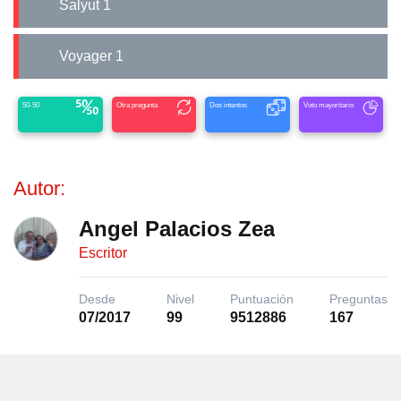
Salyut 1
Voyager 1
50-50
Otra pregunta
Dos intentos
Voto mayoritario
Autor:
Angel Palacios Zea
Escritor
Desde
Nivel
Puntuación
Preguntas
07/2017
99
9512886
167