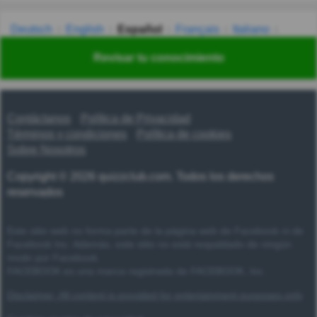
Deutsch
English
Español
Français
Italiano
Nederlands
Polski
Português
Svenska
Türkçe
Revisar tu conocimiento
Русский
Українська
हिन्दी
한국어
汉语
漢語
Contáctanos
Política de Privacidad
Términos y condiciones
Política de cookies
Sobre Nosotros
Copyright © 2026 quizzclub.com. Todos los derechos
reservados
Este sitio web no forma parte de la página web de Facebook ni de
Facebook Inc. Además, este sitio no está respaldado de ningún
modo por Facebook.
FACEBOOK es una marca registrada de FACEBOOK, Inc.
Disclaimer: All content is provided for entertainment purposes only