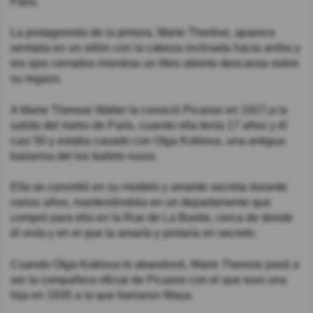
París.
La protagonista de la pintura, Marie Therèse, aparece
sentada en un sillón con la cabeza inclinada hacia arriba y
los ojos cerrados mientras un libro abierto descansa sobre
su regazo.
A Marie Therese Walter la conoció Picasso en 1927,a la
salida del metro de París, cuando ella tenía 17 años y él
casi 50 y estaba casado con Olga Koklova, una antigua
bailarina del los ballets rusos.
Ella se convirtió en su modelo y amante secreta durante
varios años, manteniéndola en un departamento que
compró para ella en la Rue de La Boetie, cerca de donde
él vivía y en el que la amaría y pintaría en secreto.
Cuando Olga Koklova lo abandonó, Marie Therese pasó a
ser la compañera oficial de Picasso con el que tuvo una
hija en 1935 a la que llamaron Maya.