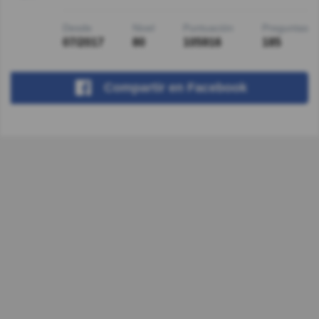
Desde
Nivel
Puntuación
Preguntas
07/2017
80
105916
185
Compartir
en Facebook