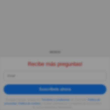
ANUNCIO
Recibe más preguntas!
Suscríbete ahora
Al seguir usando, aceptas los
Términos y condiciones
de Quizzclub,
Política de
privacidad
,
Política de cookies
y recibes adivinanzas y preguntas de QuizzClub a
tu correo electrónico diariamente.