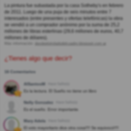
La pintura fue subastada por la casa Sotheby's en febrero
de 2011. Luego de una puja de seis minutos entre 7
interesados (entre presentes y ofertas telefónicas) la obra
se vendió a un comprador anónimo por la suma de 25,2
millones de libras esterlinas (29,6 millones de euros, 40,7
millones de dólares).
Más información:
desdeelotroladodelcuadro.blogspot.com.ar
¿Tienes algo que decir?
16 Comentarios
AlSantosM
Hace 5año(s)
Es la lectura. El Sueño no tiene un libro
Nelly Gonzalez
Hace 5año(s)
Es el sueño. Error importante.
Mary Adela
Hace 5año(s)
El voto mayoritario dice otra cosa!!!! Se equivocó!!!!