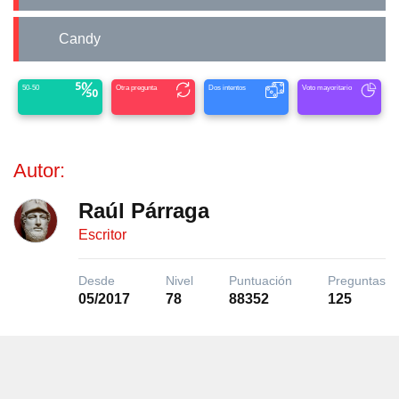
Candy
50-50
Otra pregunta
Dos intentos
Voto mayoritario
Autor:
Raúl Párraga
Escritor
Desde
Nivel
Puntuación
Preguntas
05/2017
78
88352
125