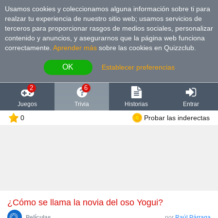
Usamos cookies y coleccionamos alguna información sobre ti para
realzar tu experiencia de nuestro sitio web; usamos servicios de
terceros para proporcionar rasgos de medios sociales, personalizar
contenido y anuncios, y asegurarnos que la página web funciona
correctamente.
Aprender más
sobre las cookies en Quizzclub.
OK
Establecer preferencias
2
6
Juegos
Trivia
Historias
Entrar
0
Probar las inderectas
¿Cómo se llama la novia del oso Yogui?
Películas
por
Raúl Párraga