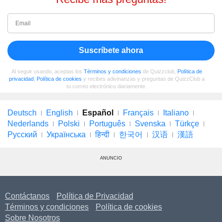
Suscríbete ahora
Al seguir usando, aceptas los
Términos y condiciones
de Quizzclub,
Política de
privacidad
,
Política de cookies
y recibes adivinanzas y preguntas de QuizzClub a
tu correo electrónico diariamente.
Deutsch
English
Español
Français
Italiano
Nederlands
Polski
Português
Svenska
Türkçe
Русский
Українська
हिन्दी
한국어
汉语
漢語
ANUNCIO
Contáctanos
Política de Privacidad
Términos y condiciones
Política de cookies
Sobre Nosotros