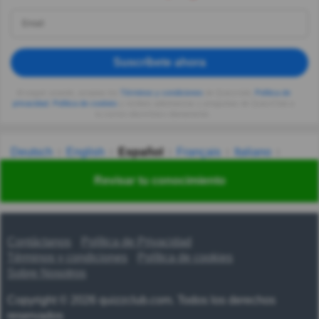
Suscríbete ahora
Al seguir usando, aceptas los
Términos y condiciones
de Quizzclub,
Política de
privacidad
,
Política de cookies
y recibes adivinanzas y preguntas de QuizzClub a
tu correo electrónico diariamente.
Deutsch
English
Español
Français
Italiano
Nederlands
Polski
Português
Svenska
Türkçe
Revisar tu conocimiento
Русский
Українська
हिन्दी
한국어
汉语
漢語
Contáctanos
Política de Privacidad
Términos y condiciones
Política de cookies
Sobre Nosotros
Copyright © 2026 quizzclub.com. Todos los derechos
reservados