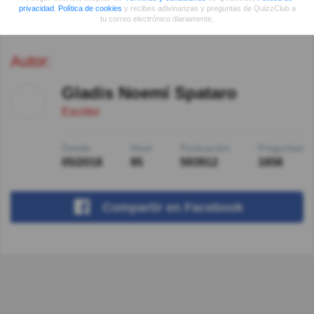
privacidad
,
Política de cookies
y recibes adivinanzas y preguntas de QuizzClub a
Ver respuestas
tu correo electrónico diariamente.
Autor:
Gladis Noemí Spataro
Escritor
Desde
Nivel
Puntuación
Preguntas
05/2018
95
593912
1656
Compartir
en Facebook