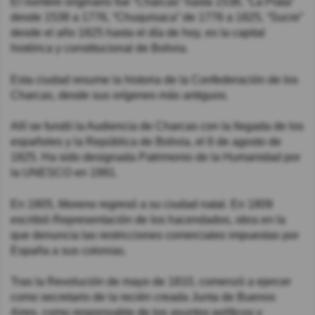
El nombre originario fue “Charcas” hasta 1538, “La Plata”
desde 1538 a 1776, “Chuquisaca” de 1776 a 1825, “Sucre”
desde el año 1825 hasta el día de hoy, es la capital
histórica y constitucional de Bolivia.
Esta ciudad resume la historia de la Confederación de los
Charcas, desde sus orígenes más antiguos.
Allí se fundó la Audiencia de Charcas con la llegada de los
españoles y la República de Bolivia, el 6 de agosto de
1825. Ha sido designada Patrimonio de la Humanidad por
la UNESCO en 1991.
En 1805, Moreno regresó a su ciudad natal. En 1809
escribió Representación de los hacendados, obra en la
que denuncia las restricciones comerciales impuestas por
España a sus colonias.
Tras la Revolución de mayo de 1810, comenzó a ejercer
como secretario de la recién creada Junta de Buenos
Aires, como responsable de los asuntos políticos y