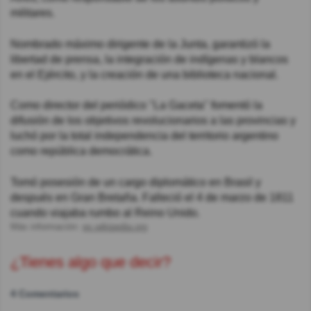
militares.
Nombrado máximo dirigente de la Junta, garantizó la
libertad de prensa, la integración de indígenas y blancos
en el Ejército, y la creación de una biblioteca nacional.
Como director del periódico "La Gaceta" fomentó la
difusión de los objetivos revolucionarios a las provincias y
luchó por la total independencia del territorio argentino
como república democrática.
Tomó posesión de un cargo diplomático en Brasil y
después en Gran Bretaña. Falleció el 4 de marzo de 1811
cuando viajaba rumbo al Reino Unido.
Más información:
es.wikipedia.org
¿Tienes algo que decir?
4 Comentarios