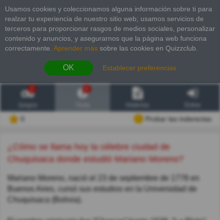
Usamos cookies y coleccionamos alguna información sobre ti para
realzar tu experiencia de nuestro sitio web; usamos servicios de
terceros para proporcionar rasgos de medios sociales, personalizar
contenido y anuncios, y asegurarnos que la página web funciona
correctamente.
Aprender más
sobre las cookies en Quizzclub.
OK
Establecer preferencias
2
6
Juegos
Trivia
Historias
Entrar
0
Probar las inderectas
¿Cómo se llama hoy la célebre ciudad de
Chuquisaca donde estudió Mariano Moreno?
Mariano Moreno, nació el 23 de septiembre de 1778 en
Buenos Aires, cursó sus estudios en la Universidad de
Chuquisaca (Bolivia).