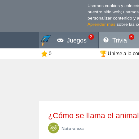
Usamos cookies y coleccio
nuestro sitio web; usamos
personalizar contenido y 
Aprender más
sobre las c
2
6
Juegos
Trivia
0
Unirse a la c
¿Cómo se llama el anima
Naturaleza