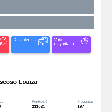
Dos intentos
Voto
mayoritario
oscoso Loaiza
vel
Puntuación
Preguntas
0
311031
197