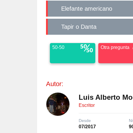
Elefante americano
Tapir o Danta
50-50
Otra pregunta
Autor:
Luis Alberto M
Escritor
Desde
Ni
07/2017
9