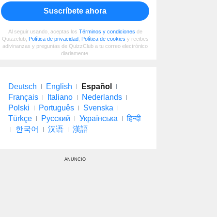
Suscríbete ahora
Al seguir usando, aceptas los
Términos y condiciones
de
Quizzclub,
Política de privacidad
,
Política de cookies
y recibes
adivinanzas y preguntas de QuizzClub a tu correo electrónico
diariamente.
Deutsch
English
Español
Français
Italiano
Nederlands
Polski
Português
Svenska
Türkçe
Русский
Українська
हिन्दी
한국어
汉语
漢語
ANUNCIO