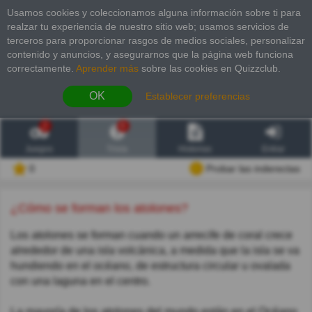
Usamos cookies y coleccionamos alguna información sobre ti para
realzar tu experiencia de nuestro sitio web; usamos servicios de
terceros para proporcionar rasgos de medios sociales, personalizar
contenido y anuncios, y asegurarnos que la página web funciona
correctamente.
Aprender más
sobre las cookies en Quizzclub.
OK
Establecer preferencias
2
6
Juegos
Trivia
Historias
Entrar
0
Probar las inderectas
¿Cómo se forman los atolones?
Los atolones se forman cuando un arrecife de coral crece
alrededor de una isla volcánica, a medida que la isla se va
hundiendo en el océano, de estructura circular u ovalada
con una laguna en el centro.
La mayoría de los atolones del mundo están en el Océano