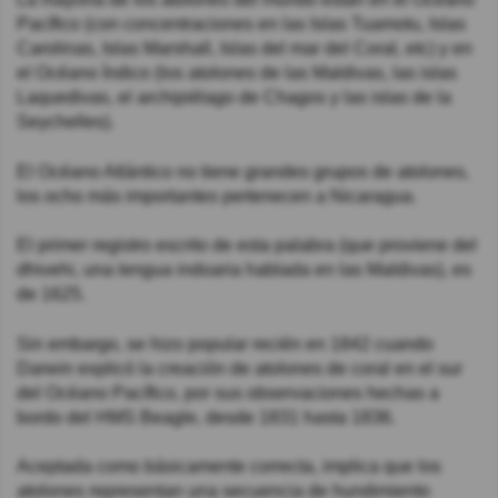
Pacífico (con concentraciones en las Islas Tuamotu, Islas
Carolinas, Islas Marshall, Islas del mar del Coral, etc) y en
el Océano Índico (los atolones de las Maldivas, las islas
Laquedivas, el archipiélago de Chagos y las islas de la
Seychelles).
El Océano Atlántico no tiene grandes grupos de atolones,
los ocho más importantes pertenecen a Nicaragua.
El primer registro escrito de esta palabra (que proviene del
dhivehi, una lengua indoaria hablada en las Maldivas), es
de 1625.
Sin embargo, se hizo popular recién en 1842 cuando
Darwin explicó la creación de atolones de coral en el sur
del Océano Pacífico, por sus observaciones hechas a
bordo del HMS Beagle, desde 1831 hasta 1836.
Aceptada como básicamente correcta, implica que los
atolones representan una secuencia de hundimiento