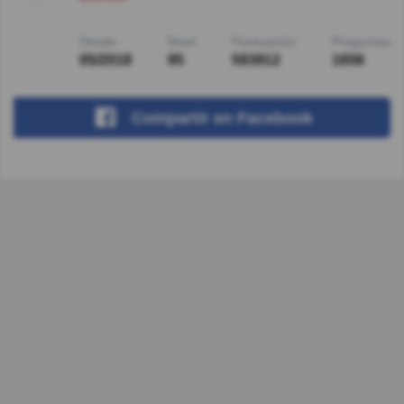
Desde
Nivel
Puntuación
Preguntas
05/2018
95
593912
1656
Compartir
en Facebook