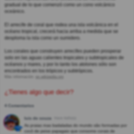
gradual de lo que comenzó como un cono volcánico
oceánico.
El arrecife de coral que rodea una isla volcánica en el
océano tropical, crecerá hacia arriba a medida que se
desploma la isla como un sumidero.
Los corales que construyen arrecifes pueden prosperar
solo en las aguas calientes tropicales y subtropicales de
océanos y mares, y por lo tanto los atolones sólo son
encontrados en los trópicos y subtrópicos.
Más información:
es.wikipedia.org
¿Tienes algo que decir?
4 Comentarios
luis de souza
Hace 4año(s)
As praias mas badaladas do mundo são formadas por
cocô de peixe papagaio que consome corais de