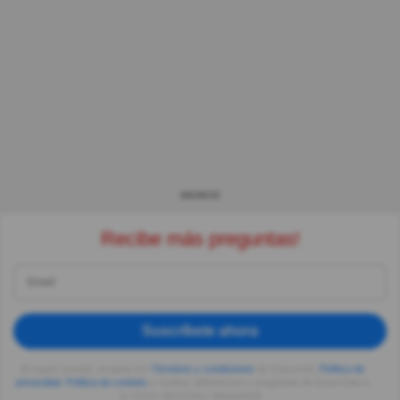
ANUNCIO
Recibe más preguntas!
Suscríbete ahora
Al seguir usando, aceptas los
Términos y condiciones
de Quizzclub,
Política de
privacidad
,
Política de cookies
y recibes adivinanzas y preguntas de QuizzClub a
tu correo electrónico diariamente.