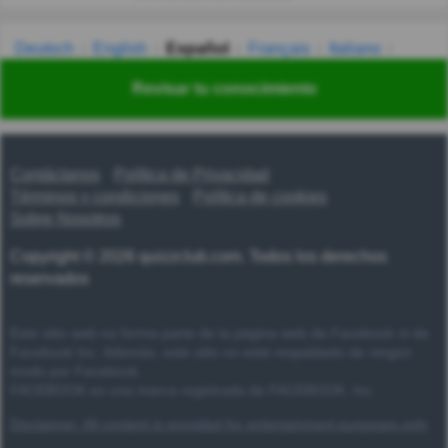
Deutsch
English
Español
Français
Italiano
Nederlands
Polski
Português
Svenska
Türkçe
Revisar tu conocimiento
Русский
Українська
हिन्दी
한국어
汉语
漢語
Contáctanos
Política de Privacidad
Términos y condiciones
Política de cookies
Sobre Nosotros
Copyright © 2026 quizzclub.com. Todos los derechos
reservados
Este sitio web no forma parte de la página web de Facebook ni de
Facebook Inc. Además, este sitio no está respaldado de ningún
modo por Facebook.
FACEBOOK es una marca registrada de FACEBOOK, Inc.
Disclaimer: All content is provided for entertainment purposes only