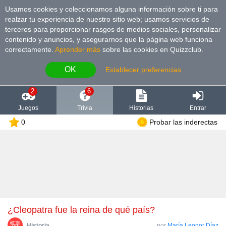
Usamos cookies y coleccionamos alguna información sobre ti para
realzar tu experiencia de nuestro sitio web; usamos servicios de
terceros para proporcionar rasgos de medios sociales, personalizar
contenido y anuncios, y asegurarnos que la página web funciona
correctamente.
Aprender más
sobre las cookies en Quizzclub.
OK
Establecer preferencias
2
6
Juegos
Trivia
Historias
Entrar
0
Probar las inderectas
¿Cleopatra fue la reina de qué país?
Historia
por
María Leonor Díaz