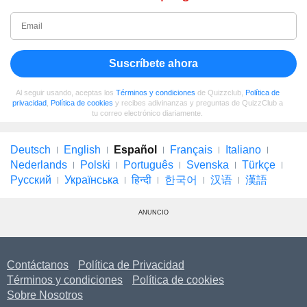
Suscríbete ahora
Al seguir usando, aceptas los
Términos y condiciones
de Quizzclub,
Política de
privacidad
,
Política de cookies
y recibes adivinanzas y preguntas de QuizzClub a
tu correo electrónico diariamente.
Deutsch
English
Español
Français
Italiano
Nederlands
Polski
Português
Svenska
Türkçe
Русский
Українська
हिन्दी
한국어
汉语
漢語
ANUNCIO
Contáctanos
Política de Privacidad
Términos y condiciones
Política de cookies
Sobre Nosotros