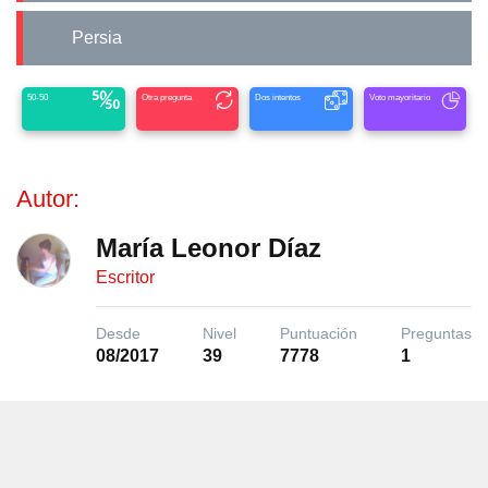
Persia
50-50
Otra pregunta
Dos intentos
Voto mayoritario
Autor:
María Leonor Díaz
Escritor
Desde
Nivel
Puntuación
Preguntas
08/2017
39
7778
1