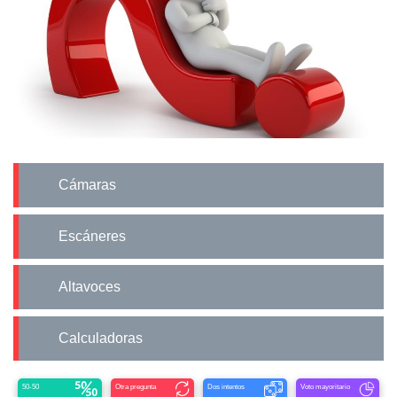
Cámaras
Escáneres
Altavoces
Calculadoras
50-50
Otra pregunta
Dos intentos
Voto mayoritario