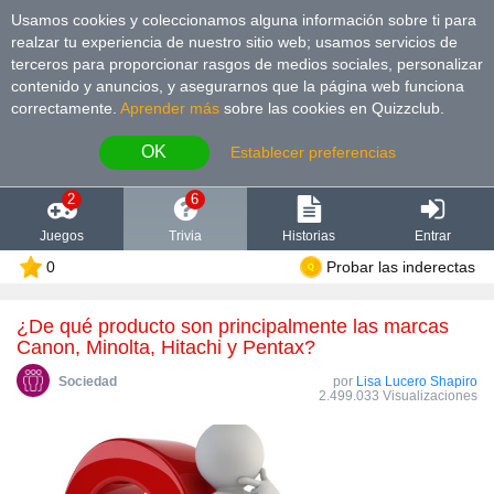
Usamos cookies y coleccionamos alguna información sobre ti para
realzar tu experiencia de nuestro sitio web; usamos servicios de
terceros para proporcionar rasgos de medios sociales, personalizar
contenido y anuncios, y asegurarnos que la página web funciona
correctamente.
Aprender más
sobre las cookies en Quizzclub.
OK
Establecer preferencias
2
6
Juegos
Trivia
Historias
Entrar
0
Probar las inderectas
¿De qué producto son principalmente las marcas
Canon, Minolta, Hitachi y Pentax?
Sociedad
por
Lisa Lucero Shapiro
2.499.033 Visualizaciones