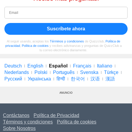
Suscríbete ahora
Al seguir usando, aceptas los
Términos y condiciones
de Quizzclub,
Política de
privacidad
,
Política de cookies
y recibes adivinanzas y preguntas de QuizzClub a
tu correo electrónico diariamente.
Deutsch
English
Español
Français
Italiano
Nederlands
Polski
Português
Svenska
Türkçe
Русский
Українська
हिन्दी
한국어
汉语
漢語
ANUNCIO
Contáctanos
Política de Privacidad
Términos y condiciones
Política de cookies
Sobre Nosotros