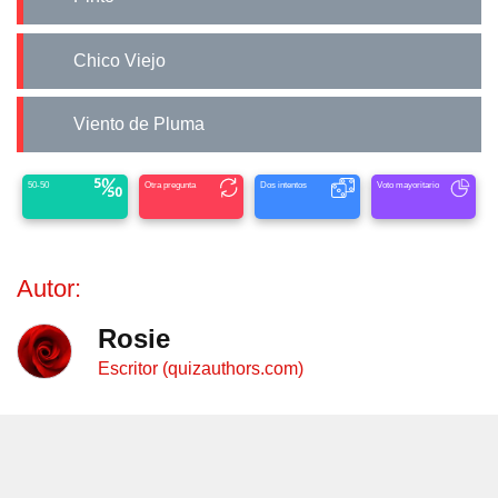
Chico Viejo
Viento de Pluma
50-50
Otra pregunta
Dos intentos
Voto mayoritario
Autor:
Rosie
Escritor (quizauthors.com)