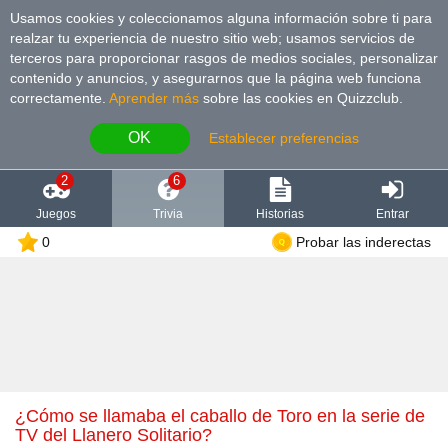
Usamos cookies y coleccionamos alguna información sobre ti para
realzar tu experiencia de nuestro sitio web; usamos servicios de
terceros para proporcionar rasgos de medios sociales, personalizar
contenido y anuncios, y asegurarnos que la página web funciona
correctamente.
Aprender más
sobre las cookies en Quizzclub.
OK
Establecer preferencias
2
6
Juegos
Trivia
Historias
Entrar
0
Probar las inderectas
¿Cómo se llamaba el caballo de Toro en la serie de
TV del Llanero Solitario?