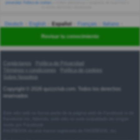
privacidad
,
Política de cookies
y recibes adivinanzas y preguntas de QuizzClub a
tu correo electrónico diariamente.
Deutsch
English
Español
Français
Italiano
Nederlands
Polski
Português
Svenska
Türkçe
Revisar tu conocimiento
Русский
Українська
हिन्दी
한국어
汉语
漢語
Contáctanos
Política de Privacidad
Términos y condiciones
Política de cookies
Sobre Nosotros
Copyright © 2026 quizzclub.com. Todos los derechos
reservados
Este sitio web no forma parte de la página web de Facebook ni de
Facebook Inc. Además, este sitio no está respaldado de ningún
modo por Facebook.
FACEBOOK es una marca registrada de FACEBOOK, Inc.