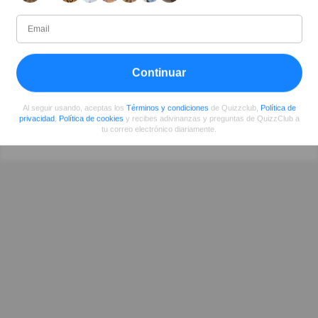
Escritor
Desde
Nivel
Puntuación
Preguntas
07/2017
99
9496882
167
Continuar
Al seguir usando, aceptas los
Términos y condiciones
de Quizzclub,
Política de
Compartir
en Facebook
privacidad
,
Política de cookies
y recibes adivinanzas y preguntas de QuizzClub a
tu correo electrónico diariamente.