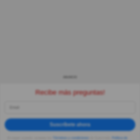
ANUNCIO
Recibe más preguntas!
Suscríbete ahora
Al seguir usando, aceptas los
Términos y condiciones
de Quizzclub,
Política de