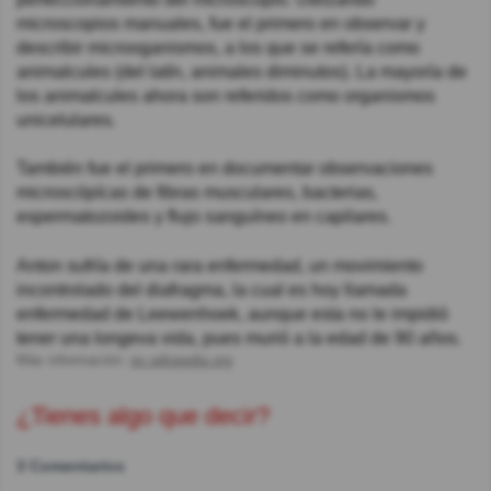
microscopios manuales, fue el primero en observar y
describir microoganismos, a los que se refería como
animalcules (del latín, animales diminutos). La mayoría de
los animalcules ahora son referidos como organismos
unicelulares.
También fue el primero en documentar observaciones
microscópícas de fibras musculares, bacterias,
espermatozoides y flujo sanguíneo en capilares.
Anton sufría de una rara enfermedad, un movimiento
incontrolado del diafragma, la cual es hoy llamada
enfermedad de Leewenhoek, aunque esta no le impidió
tener una longeva vida, pues murió a la edad de 90 años.
Más información:
es.wikipedia.org
¿Tienes algo que decir?
3 Comentarios