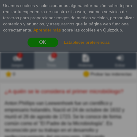
Usamos cookies y coleccionamos alguna información sobre ti para
realzar tu experiencia de nuestro sitio web; usamos servicios de
terceros para proporcionar rasgos de medios sociales, personalizar
contenido y anuncios, y asegurarnos que la página web funciona
correctamente.
Aprender más
sobre las cookies en Quizzclub.
OK
Establecer preferencias
2
6
Juegos
Trivia
Historias
Entrar
0
Probar las inderectas
¿A quién se le considera el primer microbiólogo?
Anton Phillips van Leewenhoek fue un científico y
empresario holandés. Nació el 24 de octubre de 1632 y
murió el 26 de agosto de 1723. Se le conoce de forma
común como el "El Padre de la Microbiología". Es
reconocido por su trabajo en el desarrollo y
perfeccionamiento del microscopio. Utilizando