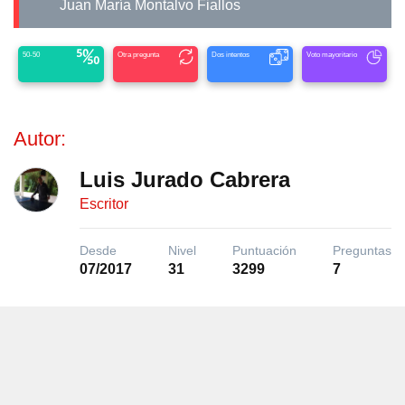
Juan María Montalvo Fiallos
50-50
Otra pregunta
Dos intentos
Voto mayoritario
Autor:
Luis Jurado Cabrera
Escritor
Desde
Nivel
Puntuación
Preguntas
07/2017
31
3299
7