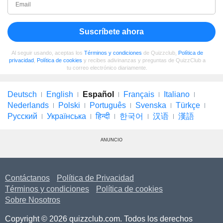
Suscríbete ahora
Al seguir usando, aceptas los
Términos y condiciones
de Quizzclub,
Política de
privacidad
,
Política de cookies
y recibes adivinanzas y preguntas de QuizzClub a
tu correo electrónico diariamente.
Deutsch
English
Español
Français
Italiano
Nederlands
Polski
Português
Svenska
Türkçe
Русский
Українська
हिन्दी
한국어
汉语
漢語
ANUNCIO
Contáctanos
Política de Privacidad
Términos y condiciones
Política de cookies
Sobre Nosotros
Copyright © 2026 quizzclub.com. Todos los derechos