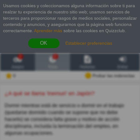
Usamos cookies y coleccionamos alguna información sobre ti para
realzar tu experiencia de nuestro sitio web; usamos servicios de
terceros para proporcionar rasgos de medios sociales, personalizar
contenido y anuncios, y asegurarnos que la página web funciona
correctamente.
Aprender más
sobre las cookies en Quizzclub.
OK
Establecer preferencias
2
6
Juegos
Trivia
Historias
Entrar
0
Probar las inderectas
¿A qué se llama 'inemuri' en Japón?
Dormir mientras está de servicio o dormir en el trabajo
(quedarse dormido cuando se supone que no debe
hacerlo) se considera falta grave y motivo de acción
disciplinaria, incluida la terminación del empleo, en
algunas ocupaciones.