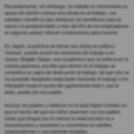
Recientemente, sin embargo, ha habido un movimiento en
apoyo de dormir o tomar una siesta en el trabajo, con
estudios científicos que destacan los beneficios para la
salud y la productividad, y más del 6% de los empleadores
en algunos países ofrecen instalaciones para hacerlo.
En Japón, la práctica de tomar una siesta en público
'inemuri', puede ocurrir en reuniones de trabajo o en
clases. Brigitte Steger, una académica que se enfoca en la
cultura japonesa, escribe que dormir en el trabajo se
considera un signo de dedicación al trabajo, tal que uno se
ha quedado despierto hasta tarde haciendo el trabajo o ha
trabajado hasta el punto del agotamiento total y, por lo
tanto, puede ser excusable.
Incluso, los padres y médicos en el país Nipón insisten en
que el hecho de que los niños duerman con los padres
hasta que tengan por lo menos la edad escolar va a
tranquilizarlos y ayudarles a convertirse en adultos
independientes y socialmente estables.