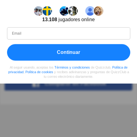
Autor:
13.108
jugadores online
ojbarragan
Escritor
Continuar
Desde
Nivel
Puntuación
Preguntas
06/2018
86
207782
2484
Al seguir usando, aceptas los
Términos y condiciones
de Quizzclub,
Política de
privacidad
,
Política de cookies
y recibes adivinanzas y preguntas de QuizzClub a
tu correo electrónico diariamente.
Compartir
en Facebook