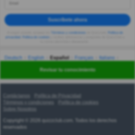
Suscríbete ahora
Al seguir usando, aceptas los
Términos y condiciones
de Quizzclub,
Política de
privacidad
,
Política de cookies
y recibes adivinanzas y preguntas de QuizzClub a
tu correo electrónico diariamente.
Deutsch
English
Español
Français
Italiano
Nederlands
Polski
Português
Svenska
Türkçe
Revisar tu conocimiento
Русский
Українська
हिन्दी
한국어
汉语
漢語
Contáctanos
Política de Privacidad
Términos y condiciones
Política de cookies
Sobre Nosotros
Copyright © 2026 quizzclub.com. Todos los derechos
reservados