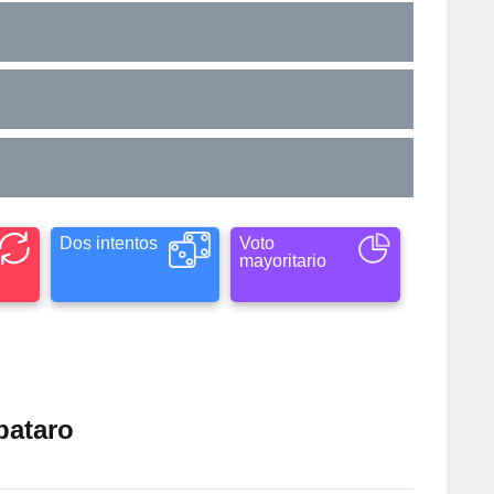
Dos intentos
Voto
mayoritario
pataro