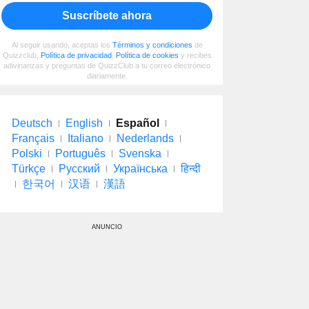
Suscríbete ahora
Al seguir usando, aceptas los
Términos y condiciones
de
Quizzclub,
Política de privacidad
,
Política de cookies
y recibes
adivinanzas y preguntas de QuizzClub a tu correo electrónico
diariamente.
Deutsch
English
Español
Français
Italiano
Nederlands
Polski
Português
Svenska
Türkçe
Русский
Українська
हिन्दी
한국어
汉语
漢語
ANUNCIO