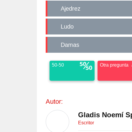
Ajedrez
Ludo
Damas
50-50
Otra pregunta
Autor:
Gladis Noemí S
Escritor