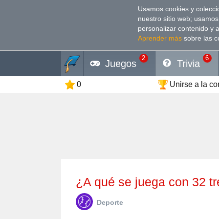
Usamos cookies y coleccio
nuestro sitio web; usamos
personalizar contenido y 
Aprender más
sobre las c
2
6
Juegos
Trivia
0
Unirse a la c
¿A qué se juega con 32 
Deporte