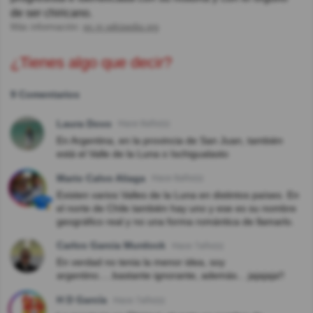
de ser chiricano.
Más información:
es.m.wikipedia.org
¿Tienes algo que decir?
9 Comentarios
Laura Dovo
Hace 8año(s)
En Argentina, en la provincia de San Juan, también
está el Valle de la Luna o Ischigualasto
Mario Calvo Aliaga
Hace 8año(s)
Existen varios Valles de la Luna en distintos países. En
el norte de Chile también hay uno y ese es su nombre
geográfico real y no una forma romántica de llamarlo.
Carlos Garcia Murdock
Hace 7año(s)
En verdad no tenia la menor idea, soy
argentino.....bastante ignorante, además... jajajaja!!
H D García
Hace 7año(s)