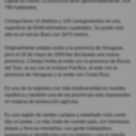
capital es David. La provincia tiene aproximadamente, 426
790 habitantes.
Chiriquí tiene 14 distritos y 100 corregimientos en una
superficie de 6548 kilómetros cuadrados. Su punto más
alto es el volcán Barú con 3475 metros.
Originalmente estaba unida a la provincia de Veraguas,
pero el 26 de mayo de 1849 fue declarada una nueva
provincia. Chiriquí limita al norte con la provincia de Bocas
del Toro, al sur con el océano Pacífico, al este con la
provincia de Veraguas y al oeste con Costa Rica.
Es una de la regiones con más biodiversidad en nuestra
república y también una de las provincias más importantes
en materia de producción agrícola.
Es una región de verdes campos y estrellado cielo como
dijo un poeta. La más linda de nuestro país, con hermosas
playas y frescas montañas, con gente trabajadora,
progresista e identificada con su historia y con el orgullo