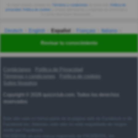
Al seguir usando, aceptas los
Términos y condiciones
de Quizzclub,
Política de
privacidad
,
Política de cookies
y recibes adivinanzas y preguntas de QuizzClub a
tu correo electrónico diariamente.
Deutsch
English
Español
Français
Italiano
Nederlands
Polski
Português
Svenska
Türkçe
Revisar tu conocimiento
Русский
Українська
हिन्दी
한국어
汉语
漢語
Contáctanos
Política de Privacidad
Términos y condiciones
Política de cookies
Sobre Nosotros
Copyright © 2026 quizzclub.com. Todos los derechos
reservados
Este sitio web no forma parte de la página web de Facebook ni de
Facebook Inc. Además, este sitio no está respaldado de ningún
modo por Facebook.
FACEBOOK es una marca registrada de FACEBOOK, Inc.