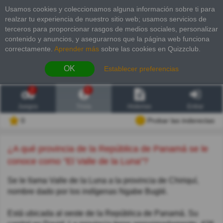
Usamos cookies y coleccionamos alguna información sobre ti para
realzar tu experiencia de nuestro sitio web; usamos servicios de
terceros para proporcionar rasgos de medios sociales, personalizar
contenido y anuncios, y asegurarnos que la página web funciona
correctamente.
Aprender más
sobre las cookies en Quizzclub.
OK
Establecer preferencias
2
6
Juegos
Trivia
Historias
Entrar
0
Probar las inderectas
¿A qué provincia de la República de Panamá se le
conoce como "El Valle de la Luna"?
Se le llama Valle de la Luna a la provincia de Chiriquí,
nombre dado por los indígenas Ngabe Buglé.
Está ubicada al oeste de la República de Panamá. Su