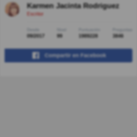
Karmen Jacinta Rodriguez
Escritor
Desde
Nivel
Puntuación
Preguntas
09/2017
99
1989228
3846
Compartir
en Facebook