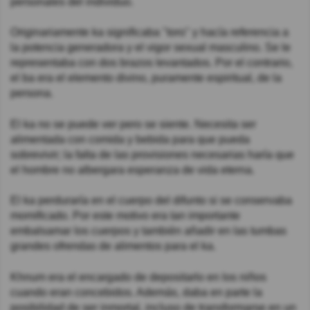
personales del individuo.
Originariamente ka significaba "toro" y hacía referencia a
la potencia generadora y el vigor sexual masculino. Se le
representaba con dos brazos levantados. Por el contrario,
el ba era el elemento divino, puramente espiritual, de la
persona.
El ka no se puede ver pero se siente. Necesita ser
alimentada con comida y bebida para que pueda
sobrevivir; la falta de las provisiones necesarias haría que
el hombre no albergara esperanza de vida eterna.
El ka perduraría en el cuerpo del difunto si se conservaba
momificado. Por este motivo era tan importante
embalsamar los cuerpos y también añadir en las tumbas
grandes ofrendas de alimentos para el ka.
Khnum era el encargado de depositarlo en los niños
cuando eran concebidos. Además, daba en parte la
posibilidad de ser inmortal, incluso de transformarse en un