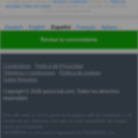
Al seguir usando, aceptas los
Términos y condiciones
de Quizzclub,
Política de
privacidad
,
Política de cookies
y recibes adivinanzas y preguntas de QuizzClub a
tu correo electrónico diariamente.
Deutsch
English
Español
Français
Italiano
Nederlands
Polski
Português
Svenska
Türkçe
Revisar tu conocimiento
Русский
Українська
हिन्दी
한국어
汉语
漢語
Contáctanos
Política de Privacidad
Términos y condiciones
Política de cookies
Sobre Nosotros
Copyright © 2026 quizzclub.com. Todos los derechos
reservados
Este sitio web no forma parte de la página web de Facebook ni de
Facebook Inc. Además, este sitio no está respaldado de ningún
modo por Facebook.
FACEBOOK es una marca registrada de FACEBOOK, Inc.