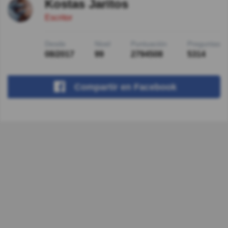
Kostas Jaritos
Escritor
Desde
Nivel
Puntuación
Preguntas
08/2017
99
2794508
5314
Compartir
en Facebook