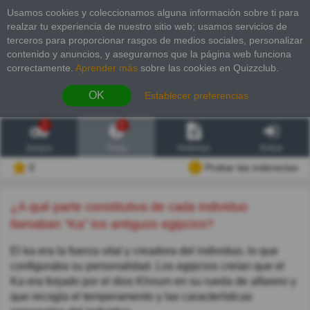
Usamos cookies y coleccionamos alguna información sobre ti para
realzar tu experiencia de nuestro sitio web; usamos servicios de
terceros para proporcionar rasgos de medios sociales, personalizar
contenido y anuncios, y asegurarnos que la página web funciona
correctamente.
Aprender más
sobre las cookies en Quizzclub.
OK
Establecer preferencias
2
6
Juegos
Trivia
Historias
Entrar
0
Probar las inderectas
¿A qué parte constitutiva de cada individuo
llamaban "Ka" los antiguos egipcios?
El ka era la fuerza vital y creadora del individuo, lo que
configuraba su personalidad. Los egipcios creían que el
Ka era forjado por el dios Khnum en su rueda de alfarero y
que recogía el temperamento y las características