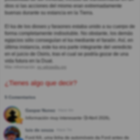
dios si las acciones del mismo eran extremadamente
buenas durante su estancia en la Tierra.
El ka de los dioses y faraones estaba unido a su cuerpo de
forma completamente indisoluble. No obstante, los demás
egipcios sólo conseguían el ka mediante el faraón. Así, en
última instancia, este ka era parte integrante del veredicto
en el juicio de Osiris, tras el cual se podría gozar de una
vida futura en la Duat.
Más información:
es.wikipedia.org
¿Tienes algo que decir?
5 Comentarios
Gaspar Nunez
Hace 4m
Información muy interesante 🧐 Abril 2026¡
luis de souza
Hace 7m
Ford KA, uma linha de automóveis da Ford antes de