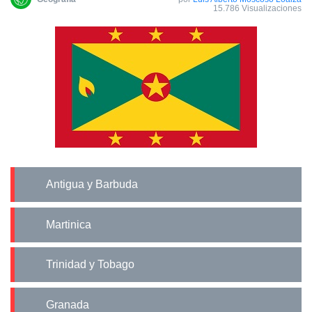
15.786 Visualizaciones
Antigua y Barbuda
Martinica
Trinidad y Tobago
Granada