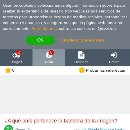
Usamos cookies y coleccionamos alguna información sobre ti para
realzar tu experiencia de nuestro sitio web; usamos servicios de
terceros para proporcionar rasgos de medios sociales, personalizar
contenido y anuncios, y asegurarnos que la página web funciona
correctamente.
Aprender más
sobre las cookies en Quizzclub.
OK
Establecer preferencias
2
6
Juegos
Trivia
Historias
Entrar
0
Probar las inderectas
¿A qué país pertenece la bandera de la imagen?
Geografía
por
Luis Alberto Moscoso Loaiza