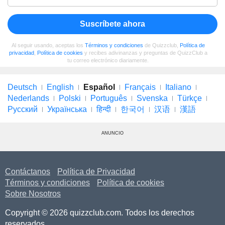
Suscríbete ahora
Al seguir usando, aceptas los
Términos y condiciones
de Quizzclub,
Política de
privacidad
,
Política de cookies
y recibes adivinanzas y preguntas de QuizzClub a
tu correo electrónico diariamente.
Deutsch
English
Español
Français
Italiano
Nederlands
Polski
Português
Svenska
Türkçe
Русский
Українська
हिन्दी
한국어
汉语
漢語
ANUNCIO
Contáctanos
Política de Privacidad
Términos y condiciones
Política de cookies
Sobre Nosotros
Copyright © 2026 quizzclub.com. Todos los derechos
reservados