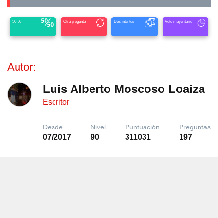
50-50
Otra pregunta
Dos intentos
Voto mayoritario
Autor:
Luis Alberto Moscoso Loaiza
Escritor
Desde
Nivel
Puntuación
Preguntas
07/2017
90
311031
197