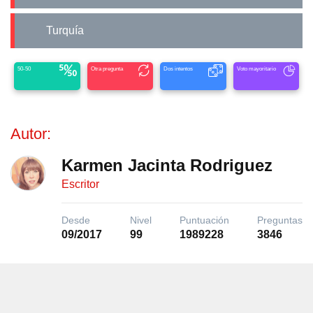
Turquía
50-50
Otra pregunta
Dos intentos
Voto mayoritario
Autor:
Karmen Jacinta Rodriguez
Escritor
Desde
Nivel
Puntuación
Preguntas
09/2017
99
1989228
3846