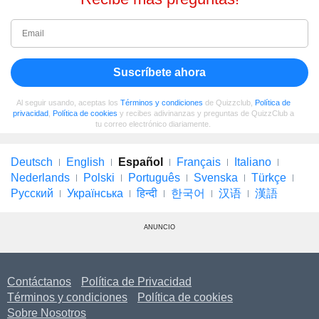
Suscríbete ahora
Al seguir usando, aceptas los
Términos y condiciones
de Quizzclub,
Política de
privacidad
,
Política de cookies
y recibes adivinanzas y preguntas de QuizzClub a
tu correo electrónico diariamente.
Deutsch
English
Español
Français
Italiano
Nederlands
Polski
Português
Svenska
Türkçe
Русский
Українська
हिन्दी
한국어
汉语
漢語
ANUNCIO
Contáctanos
Política de Privacidad
Términos y condiciones
Política de cookies
Sobre Nosotros