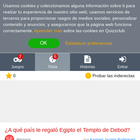
Usamos cookies y coleccionamos alguna información sobre ti para
realzar tu experiencia de nuestro sitio web; usamos servicios de
terceros para proporcionar rasgos de medios sociales, personalizar
contenido y anuncios, y asegurarnos que la página web funciona
correctamente.
Aprender más
sobre las cookies en Quizzclub.
OK
Establecer preferencias
2
6
Juegos
Trivia
Historias
Entrar
0
Probar las inderectas
¿A qué país le regaló Egipto el Templo de Debod?
Historia
por
Karmen Jacinta Rodriguez