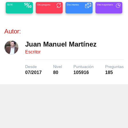
50-50
Otra pregunta
Dos intentos
Voto mayoritario
Autor:
Juan Manuel Martínez
Escritor
Desde
Nivel
Puntuación
Preguntas
07/2017
80
105916
185