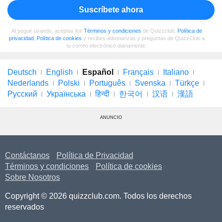
Suscríbete ahora
Al seguir usando, aceptas los
Términos y condiciones
de Quizzclub,
Política de
privacidad
,
Política de cookies
y recibes adivinanzas y preguntas de QuizzClub a
tu correo electrónico diariamente.
Deutsch
English
Español
Français
Italiano
Nederlands
Polski
Português
Svenska
Türkçe
Русский
Українська
हिन्दी
한국어
汉语
漢語
ANUNCIO
Contáctanos
Política de Privacidad
Términos y condiciones
Política de cookies
Sobre Nosotros
Copyright © 2026 quizzclub.com. Todos los derechos
reservados