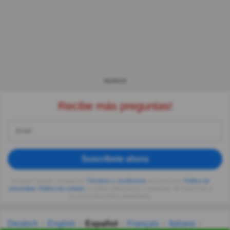
ANUNCIO
Recibe más preguntas!
Suscríbete ahora
Al seguir usando, aceptas los
Términos y condiciones
de Quizzclub,
Política de
privacidad
,
Política de cookies
y recibes adivinanzas y preguntas de QuizzClub a
tu correo electrónico diariamente.
Deutsch
English
Español
Français
Italiano