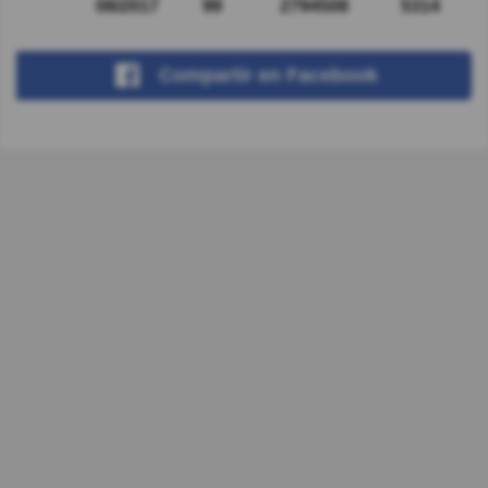
08/2017
99
2794508
5314
Compartir
en Facebook