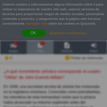
Usamos cookies y coleccionamos alguna información sobre ti para
realzar tu experiencia de nuestro sitio web; usamos servicios de
terceros para proporcionar rasgos de medios sociales, personalizar
contenido y anuncios, y asegurarnos que la página web funciona
correctamente.
Aprender más
sobre las cookies en Quizzclub.
OK
Establecer preferencias
2
6
Juegos
Trivia
Historias
Entrar
0
Probar las inderectas
¿A qué movimiento artístico corresponde el cuadro
"Ofelia" de John Everett Millais?
En 1848, una sociedad secreta de artistas fue instaurada
en la Inglaterra victoriana. Conocidos como prerrafaelitas,
los miembros de esta hermandad creían que la pintura
había alcanzado su máximo esplendor antes del