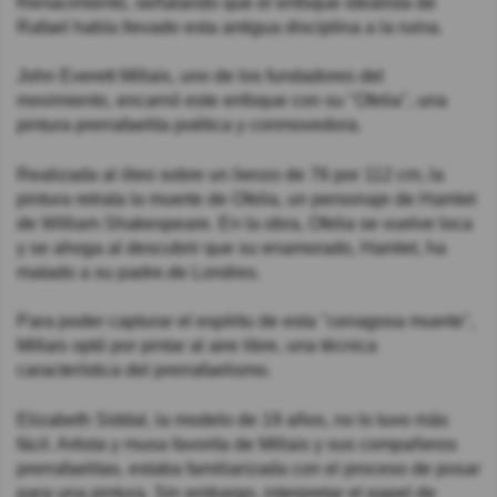
Renacimiento, señalando que el enfoque idealista de
Rafael había llevado esta antigua disciplina a la ruina.
John Everett Millais, uno de los fundadores del
movimiento, encarnó este enfoque con su "Ofelia", una
pintura prerrafaelita poética y conmovedora.
Realizada al óleo sobre un lienzo de 76 por 112 cm, la
pintura retrata la muerte de Ofelia, un personaje de Hamlet
de William Shakespeare. En la obra, Ofelia se vuelve loca
y se ahoga al descubrir que su enamorado, Hamlet, ha
matado a su padre.de Londres.
Para poder capturar el espíritu de esta "cenagosa muerte",
Millais optó por pintar al aire libre, una técnica
característica del prerrafaelismo.
Elizabeth Siddal, la modelo de 19 años, no lo tuvo más
fácil. Artista y musa favorita de Millais y sus compañeros
prerrafaelitas, estaba familiarizada con el proceso de posar
para una pintura. Sin embargo, interpretar el papel de