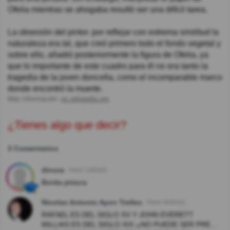
Ofelia mientras se ahogaba resultó ser una difícil tarea.
La obsesión del pintor. por reflejar con extrema similitud la
naturaleza era tal, que creó primero todo el fondo vegetal y
sobre ello, añadió posteriormente la figura de Ofelia, ya
que lo importante de este cuadro para él no era tanto la
tragedia de la joven doncella, como el incomparable marco
donde encontró la muerte.
Más información:
es.wikipedia.org
¿Tienes algo que decir?
3 Comentarios
dinora
Hace 1año(s)
Bonita pintura
Nicolas Antonio Ayon Trelles
Hace 4año(s)
RAFAEL ES DEL SIGLO XV Y JOHN EVERETT
MILLAIS ES DEL SIGLO XIX ¡¡NO PUEDE SER PRE...