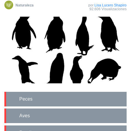
Naturaleza
por
Lisa Lucero Shapiro
92.606 Visualizaciones
Peces
Aves