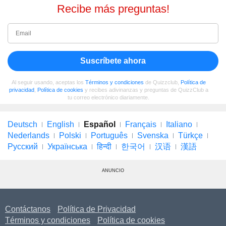
Recibe más preguntas!
Suscríbete ahora
Al seguir usando, aceptas los
Términos y condiciones
de Quizzclub,
Política de
privacidad
,
Política de cookies
y recibes adivinanzas y preguntas de QuizzClub a
tu correo electrónico diariamente.
Deutsch
English
Español
Français
Italiano
Nederlands
Polski
Português
Svenska
Türkçe
Русский
Українська
हिन्दी
한국어
汉语
漢語
ANUNCIO
Contáctanos
Política de Privacidad
Términos y condiciones
Política de cookies