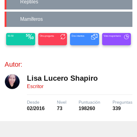
Reptiles
Mamíferos
50-50
Otra pregunta
Dos intentos
Voto mayoritario
Autor:
Lisa Lucero Shapiro
Escritor
Desde
Nivel
Puntuación
Preguntas
02/2016
73
198260
339