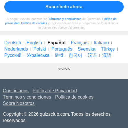
Suscríbete ahora
Al seguir usando, aceptas los
Términos y condiciones
de Quizzclub,
Política de
privacidad
,
Política de cookies
y recibes adivinanzas y preguntas de QuizzClub a
tu correo electrónico diariamente.
Deutsch
English
Español
Français
Italiano
Nederlands
Polski
Português
Svenska
Türkçe
Русский
Українська
हिन्दी
한국어
汉语
漢語
ANUNCIO
Contáctanos
Política de Privacidad
Términos y condiciones
Política de cookies
Sobre Nosotros
Copyright © 2026 quizzclub.com. Todos los derechos
reservados