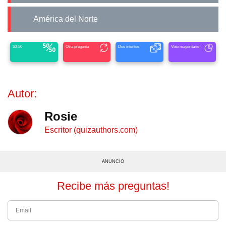
América del Norte
50-50
Otra pregunta
Dos intentos
Voto mayoritario
Autor:
Rosie
Escritor (quizauthors.com)
ANUNCIO
Recibe más preguntas!