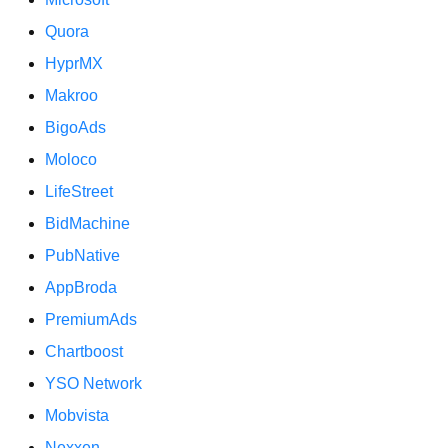
Quora
HyprMX
Makroo
BigoAds
Moloco
LifeStreet
BidMachine
PubNative
AppBroda
PremiumAds
Chartboost
YSO Network
Mobvista
Nexxen