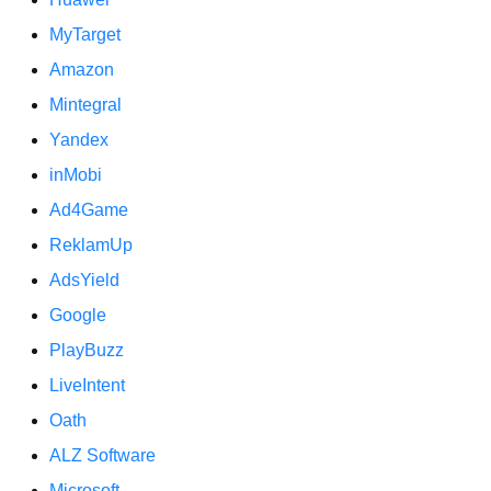
MyTarget
Amazon
Mintegral
Yandex
inMobi
Ad4Game
ReklamUp
AdsYield
Google
PlayBuzz
LiveIntent
Oath
ALZ Software
Microsoft